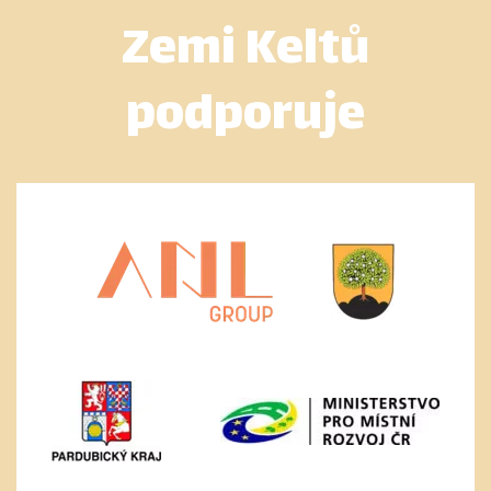
Zemi Keltů
podporuje