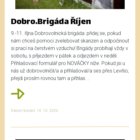
Dobro.Brigáda Říjen
9.-11. října Dobrovolnická brigáda: přidej se, pokud
nám chceš pomoci zvelebovat skanzen a odpočinout
si prací na čerstvém vzduchu! Brigády probíhají vždy v
sobotu, s příjezdem v pátek a odjezdem v neděli.
Přihlašovací formulář pro NOVÁČKY níže. Pokud jsi u
nás už dobrovolničil/a a přihlašoval/a ses přes Levitio,
přejdi prosím rovnou tam a přihlas ...
Datum konání: 10. 10. 2026