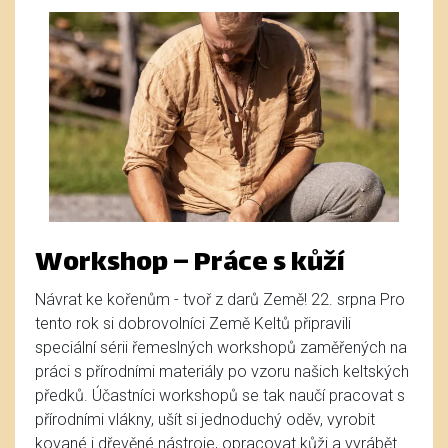
Workshop – Práce s kůží
Návrat ke kořenům - tvoř z darů Země! 22. srpna Pro
tento rok si dobrovolníci Země Keltů připravili
speciální sérii řemeslných workshopů zaměřených na
práci s přírodními materiály po vzoru našich keltských
předků. Účastníci workshopů se tak naučí pracovat s
přírodními vlákny, ušít si jednoduchý oděv, vyrobit
kované i dřevěné nástroje, opracovat kůži a vyrábět ...