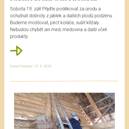
Sobota 19. září Přijďte poděkovat za úrodu a
ochutnat dobroty z jablek a dalších plodů podzimu.
Budeme moštovat, péct koláče, sušit křížaly.
Nebudou chybět ani med, medovina a další včelí
produkty.
Datum konání: 19. 9. 2026