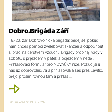
Dobro.Brigáda Září
18.-20. září Dobrovolnická brigáda: přidej se, pokud
nám chceš pomoci zvelebovat skanzen a odpočinout
si prací na čerstvém vzduchu! Brigády probíhají vždy v
sobotu, s příjezdem v pátek a odjezdem v neděli.
Přihlašovací formulář pro NOVÁČKY níže. Pokud jsi u
nás už dobrovolničil/a a přihlašoval/a ses přes Levitio,
přejdi prosím rovnou tam a přihlas ...
Datum konání: 19. 9. 2026