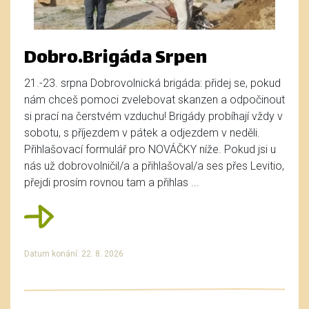
Dobro.Brigáda Srpen
21.-23. srpna Dobrovolnická brigáda: přidej se, pokud
nám chceš pomoci zvelebovat skanzen a odpočinout
si prací na čerstvém vzduchu! Brigády probíhají vždy v
sobotu, s příjezdem v pátek a odjezdem v neděli.
Přihlašovací formulář pro NOVÁČKY níže. Pokud jsi u
nás už dobrovolničil/a a přihlašoval/a ses přes Levitio,
přejdi prosím rovnou tam a přihlas ...
Datum konání: 22. 8. 2026