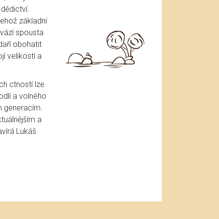
dědictví.
jehož základní
ovází spousta
daří obohatit
 velikostí a
h ctností lze
odlí a volného
m generacím.
ktuálnějším a
avírá Lukáš