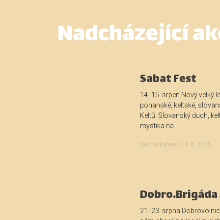
Nadcházející ak
Sabat Fest
14.-15. srpen Nový velký le
pohanské, keltské, slova
Keltů. Slovanský duch, ke
mystika na ...
Datum konání: 14. 8. 2026
Dobro.Brigáda
21.-23. srpna Dobrovolnic