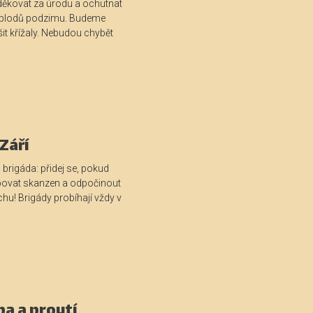
oděkovat za úrodu a ochutnat
ch plodů podzimu. Budeme
it křížaly. Nebudou chybět
Září
 brigáda: přidej se, pokud
ovat skanzen a odpočinout
hu! Brigády probíhají vždy v
a a proutí