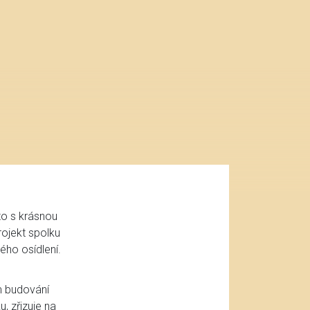
Plánu
Objed
prona
LARP 
I
to s krásnou
rojekt spolku
kého osídlení.
m budování
, zřizuje na