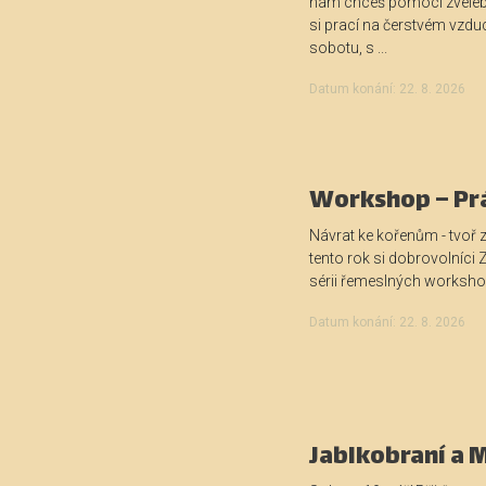
nám chceš pomoci zveleb
si prací na čerstvém vzduc
sobotu, s ...
Datum konání: 22. 8. 2026
Workshop – Prá
Návrat ke kořenům - tvoř 
tento rok si dobrovolníci Z
sérii řemeslných workshop
Datum konání: 22. 8. 2026
Jablkobraní a