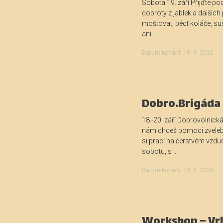
Sobota 19. září Přijďte p
dobroty z jablek a další
moštovat, péct koláče, suš
ani ...
Datum konání: 19. 9. 2026
Dobro.Brigáda 
18.-20. září Dobrovolnická
nám chceš pomoci zveleb
si prací na čerstvém vzduc
sobotu, s ...
Datum konání: 19. 9. 2026
Workshop – Vrb