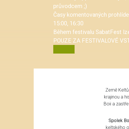
VSTUPENKY ZDE!
Země Keltů 
krajinou a h
Boii a zastře
Spolek Bo
keltského o