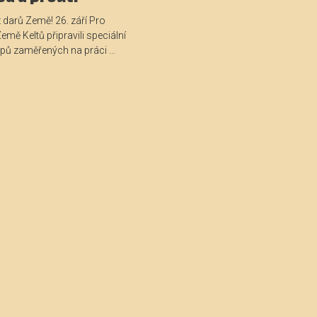
 darů Země! 26. září Pro
emě Keltů připravili speciální
ů zaměřených na práci ...