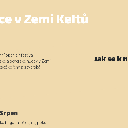
ce v Zemi Keltů
tní open air festival
Jak se k 
nské a severské hudby v Zemi
ltské kořeny a severská
 Srpen
ká brigáda: přidej se, pokud