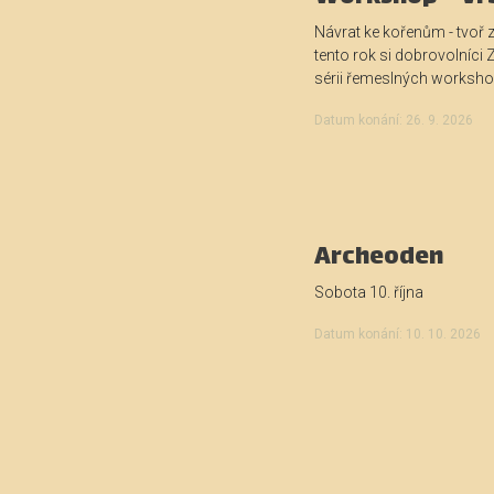
Návrat ke kořenům - tvoř z
tento rok si dobrovolníci Z
sérii řemeslných workshop
Datum konání: 26. 9. 2026
Archeoden
Sobota 10. října
Datum konání: 10. 10. 2026