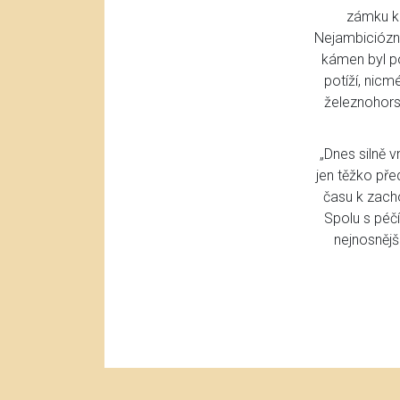
zámku ke
Nejambiciózně
kámen byl po
potíží, nicm
železnohors
„Dnes silně 
jen těžko pře
času k zach
Spolu s péčí
nejnosnějš