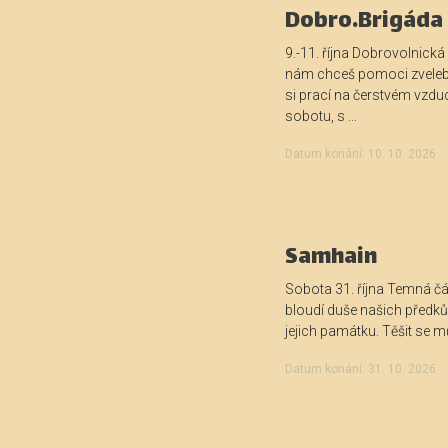
Dobro.Brigáda 
9.-11. října Dobrovolnická
nám chceš pomoci zveleb
si prací na čerstvém vzduc
sobotu, s ...
Datum konání: 10. 10. 2026
Samhain
Sobota 31. října Temná čá
bloudí duše našich předk
jejich památku. Těšit se mů
Datum konání: 31. 10. 2026