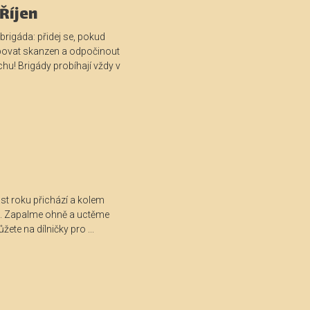
Říjen
 brigáda: přidej se, pokud
ovat skanzen a odpočinout
hu! Brigády probíhají vždy v
st roku přichází a kolem
ů. Zapalme ohně a uctěme
žete na dílničky pro ...