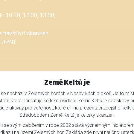
Země Keltů je
se nachází v Železných horách v Nasavrkách a okolí. Je to mís
istorií, která pamatuje keltské osídlení. Země Keltů je neziskový p
šuje aktivity pro veřejnost, které cílí na prezentaci zdejšího kelts
Středobodem Země Keltů je keltský skanzen.
ii
se svým založením v roce 2002 stává významným iniciátore
dkazu na území Železných hor. Zakládá zde první naučnou stezku