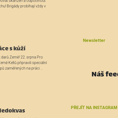
ovat skanzen a odpočinout
hu! Brigády probíhají vždy v
Newsletter
ce s kůží
z darů Země! 22. srpna Pro
emě Keltů připravili speciální
ů zaměřených na práci ...
Náš fee
PŘEJÍT NA INSTAGRAM
 Medokvas