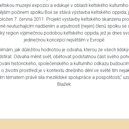
ltskou muzejní expozici a edukuje v oblasti keltského kulturního 
jším počinem spolku Boii se stává výstavba keltského oppida, 
ložen 7. června 2011. Projekt výstavby keltského skanzenu pr
éně neutuchajícím nadšením a urputností (nejen) členů spolku se 
ký region výjimečnou podobou keltského oppida, jež je dnes svojí
jedinečnou koncepcí největším v Evropě.
vnímám, jak důležitou hodnotou je odvaha, kterou ze všech lidskýc
dstírat. Odvaha měnit svět, obětovat podstatnou část svého poh
ování historického, společenského a kulturního odkazu budoucí
 o životní prostředí je v kontextu dnešního dění ve světě tím neja
ím tématem právě síla mezilidské spolupráce a pospolitosti,“ uz
Blažek.