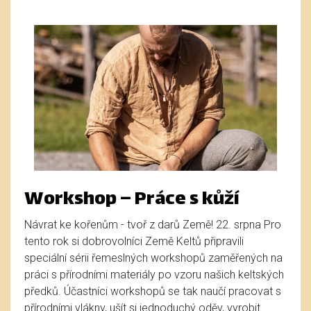
Workshop – Práce s kůží
Návrat ke kořenům - tvoř z darů Země! 22. srpna Pro
tento rok si dobrovolníci Země Keltů připravili
speciální sérii řemeslných workshopů zaměřených na
práci s přírodními materiály po vzoru našich keltských
předků. Účastníci workshopů se tak naučí pracovat s
přírodními vlákny, ušít si jednoduchý oděv, vyrobit