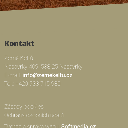
Kontakt
Země Keltů
Nasavrky 409, 538 25 Nasavrky
E-mail:
info@zemekeltu.cz
Tel.:
+420 733 715 980
Zásady cookies
Ochrana osobních údajů
Tvorba a správa webu:
Softmedia.cz