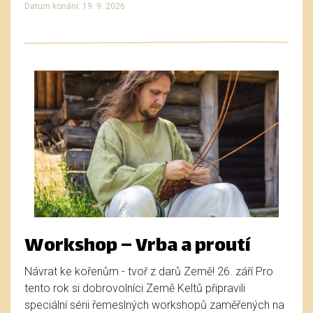
Datum konání: 19. 9. 2026
Workshop – Vrba a proutí
Návrat ke kořenům - tvoř z darů Země! 26. září Pro
tento rok si dobrovolníci Země Keltů připravili
speciální sérii řemeslných workshopů zaměřených na