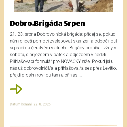
Dobro.Brigáda Srpen
21.-23. srpna Dobrovolnická brigáda: přidej se, pokud
nám chceš pomoci zvelebovat skanzen a odpočinout
si prací na čerstvém vzduchu! Brigády probíhají vždy v
sobotu, s příjezdem v pátek a odjezdem v neděli.
Přihlašovací formulář pro NOVÁČKY níže. Pokud jsi u
nás už dobrovolničil/a a přihlašoval/a ses přes Levitio,
přejdi prosím rovnou tam a přihlas ...
Datum konání: 22. 8. 2026