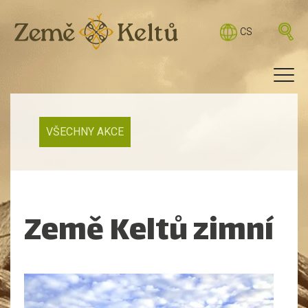
CS
VŠECHNY AKCE
Země Keltů zimní