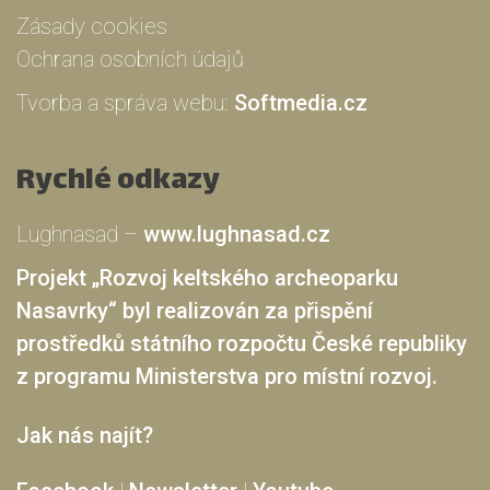
Zásady cookies
Ochrana osobních údajů
Tvorba a správa webu:
Softmedia.cz
Rychlé odkazy
Lughnasad –
www.lughnasad.cz
Projekt „Rozvoj keltského archeoparku
Nasavrky“ byl realizován za přispění
prostředků státního rozpočtu České republiky
z programu Ministerstva pro místní rozvoj.
Jak nás najít?