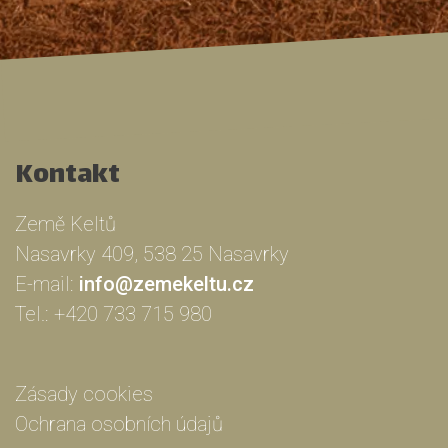
Kontakt
Země Keltů
Nasavrky 409, 538 25 Nasavrky
E-mail:
info@zemekeltu.cz
Tel.:
+420 733 715 980
Zásady cookies
Ochrana osobních údajů