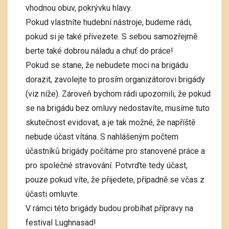
vhodnou obuv, pokrývku hlavy.
Pokud vlastníte hudební nástroje, budeme rádi,
pokud si je také přivezete. S sebou samozřejmě
berte také dobrou náladu a chuť do práce!
Pokud se stane, že nebudete moci na brigádu
dorazit, zavolejte to prosím organizátorovi brigády
(viz níže). Zároveň bychom rádi upozornili, že pokud
se na brigádu bez omluvy nedostavíte, musíme tuto
skutečnost evidovat, a je tak možné, že napříště
nebude účast vítána. S nahlášeným počtem
účastníků brigády počítáme pro stanovené práce a
pro společné stravování. Potvrďte tedy účast,
pouze pokud víte, že přijedete, případně se včas z
účasti omluvte.
V rámci této brigády budou probíhat přípravy na
festival Lughnasad!