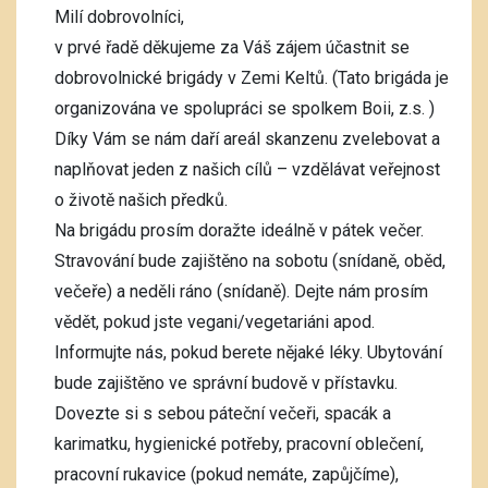
Milí dobrovolníci,
v prvé řadě děkujeme za Váš zájem účastnit se
dobrovolnické brigády v Zemi Keltů. (Tato brigáda je
organizována ve spolupráci se spolkem Boii, z.s. )
Díky Vám se nám daří areál skanzenu zvelebovat a
naplňovat jeden z našich cílů – vzdělávat veřejnost
o životě našich předků.
Na brigádu prosím doražte ideálně v pátek večer.
Stravování bude zajištěno na sobotu (snídaně, oběd,
večeře) a neděli ráno (snídaně). Dejte nám prosím
vědět, pokud jste vegani/vegetariáni apod.
Informujte nás, pokud berete nějaké léky. Ubytování
bude zajištěno ve správní budově v přístavku.
Dovezte si s sebou páteční večeři, spacák a
karimatku, hygienické potřeby, pracovní oblečení,
pracovní rukavice (pokud nemáte, zapůjčíme),