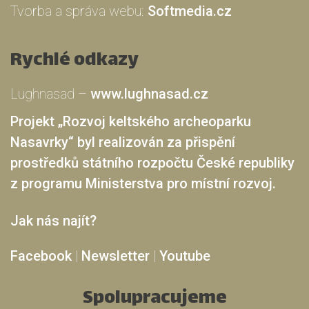
Tvorba a správa webu:
Softmedia.cz
Rychlé odkazy
Lughnasad –
www.lughnasad.cz
Projekt „Rozvoj keltského archeoparku
Nasavrky“ byl realizován za přispění
prostředků státního rozpočtu České republiky
z programu Ministerstva pro místní rozvoj.
Jak nás najít?
Facebook
|
Newsletter
|
Youtube
Spolupracujeme