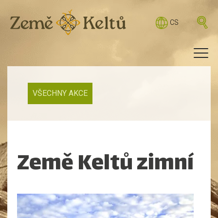
CS
VŠECHNY AKCE
Země Keltů zimní