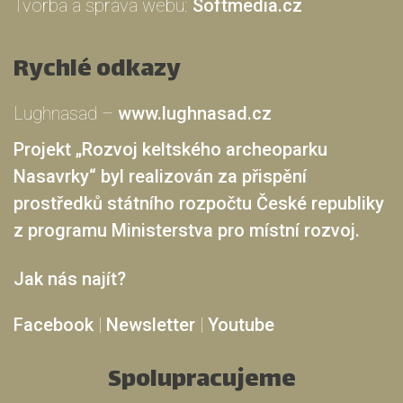
Tvorba a správa webu:
Softmedia.cz
Rychlé odkazy
Lughnasad –
www.lughnasad.cz
Projekt „Rozvoj keltského archeoparku
Nasavrky“ byl realizován za přispění
prostředků státního rozpočtu České republiky
z programu Ministerstva pro místní rozvoj.
Jak nás najít?
Facebook
|
Newsletter
|
Youtube
Spolupracujeme