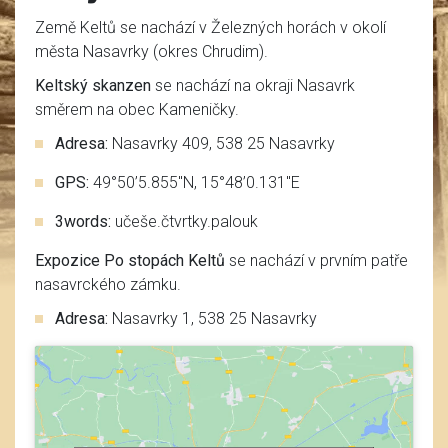
Země Keltů se nachází v Železných horách v okolí
města Nasavrky (okres Chrudim).
Keltský skanzen
se nachází na okraji Nasavrk
směrem na obec Kameničky.
Adresa:
Nasavrky 409, 538 25 Nasavrky
GPS:
49°50’5.855″N, 15°48’0.131″E
3words:
učeše.čtvrtky.palouk
Expozice Po stopách Keltů
se nachází v prvním patře
nasavrckého zámku.
Adresa:
Nasavrky 1, 538 25 Nasavrky