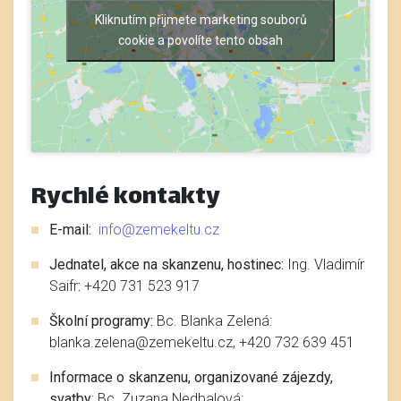
Kliknutím přijmete marketing souborů
cookie a povolíte tento obsah
Rychlé kontakty
E-mail:
info@zemekeltu.cz
Jednatel, akce na skanzenu, hostinec:
Ing. Vladimír
Saifr
:
+420 731 523 917
Školní programy:
Bc. Blanka Zelená:
blanka.zelena@zemekeltu.cz, +420 732 639 451
Informace o skanzenu, organizované zájezdy,
svatby
: Bc. Zuzana Nedbalová: