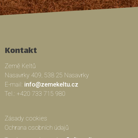
Kontakt
Země Keltů
Nasavrky 409, 538 25 Nasavrky
E-mail:
info@zemekeltu.cz
Tel.:
+420 733 715 980
Zásady cookies
Ochrana osobních údajů