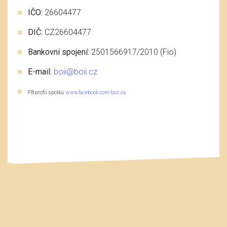
IČO:
26604477
DIČ:
CZ26604477
Bankovní spojení:
2501566917/2010 (Fio)
E-mail:
boii@boii.cz
FB profil spolku:
www.facebook.com/boii.os