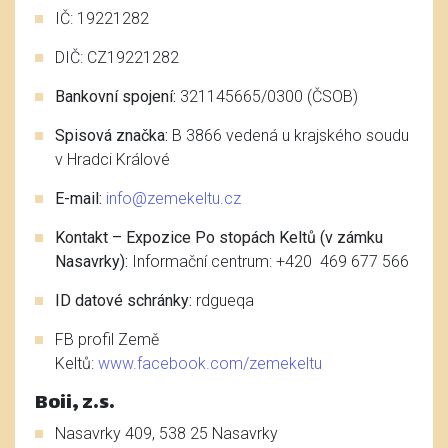
IČ: 19221282
DIČ: CZ19221282
Bankovní spojení:
321145665/0300 (ČSOB)
Spisová značka:
B 3866 vedená u krajského soudu
v Hradci Králové
E-mail:
info@zemekeltu.cz
Kontakt – Expozice Po stopách Keltů (v zámku
Nasavrky):
Informační centrum: +420 469 677 566
ID datové schránky:
rdgueqa
FB profil Země
Keltů:
www.facebook.com/zemekeltu
Boii, z.s.
Nasavrky 409, 538 25 Nasavrky