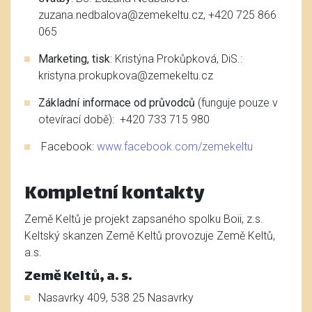
zuzana.nedbalova@zemekeltu.cz, +420 725 866
065
Marketing, tisk
: Kristýna Prokůpková, DiS.:
kristyna.prokupkova@zemekeltu.cz
Základní informace od průvodců
(funguje pouze v
otevírací době): +420 733 715 980
Facebook:
www.facebook.com/zemekeltu
Kompletní kontakty
Země Keltů je projekt zapsaného spolku Boii, z.s.
Keltský skanzen Země Keltů provozuje Země Keltů,
a.s.
Země Keltů, a. s.
Nasavrky 409, 538 25 Nasavrky