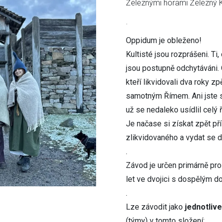
Železnými horami Železný K
.
Oppidum je obleženo!
Kultisté jsou rozprášeni. Ti,
jsou postupně odchytáváni. 
kteří likvidovali dva roky zp
samotným Římem. Ani jste se
už se nedaleko usídlil celý 
Je načase si získat zpět pří
zlikvidovaného a vydat se 
.
Závod je určen primárně pr
let ve dvojici s dospělým 
.
Lze závodit jako
jednotliv
(týmy) v tomto složení: