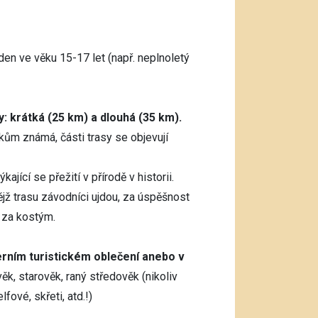
en ve věku 15-17 let (např. neplnoletý
y: krátká (25 km) a dlouhá (35 km).
ům známá, části trasy se objevují
kající se přežití v přírodě v historii.
ějž trasu závodníci ujdou, za úspěšnost
ě za kostým.
rním turistickém oblečení anebo v
věk, starověk, raný středověk (nikoliv
fové, skřeti, atd.!)