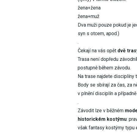
žena+žena
žena+muž
Dva muži pouze pokud je jed
syn s otcem, apod.)
.
Čekají na vás opět
dvě tras
Trasa není dopředu závodník
postupně během závodu.
Na trase najdete disciplíny tý
Body se sbírají za čas, za n
v plnění disciplín a případn
.
Závodit lze v běžném
mode
historickém kostýmu
: pra
však fantasy kostýmy typu el
.