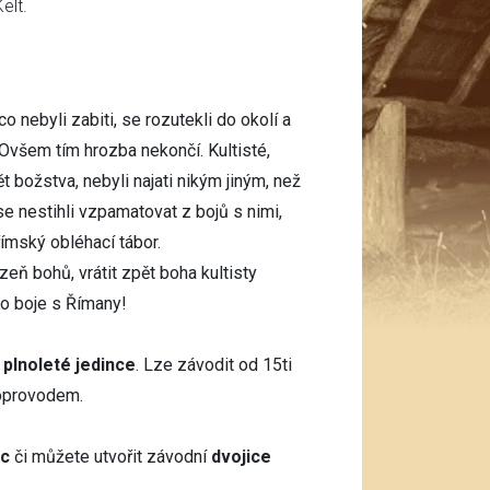
elt.
 co nebyli zabiti, se rozutekli do okolí a
Ovšem tím hrozba nekončí. Kultisté,
ět božstva, nebyli najati nikým jiným, než
 nestihli vzpamatovat z bojů s nimi,
římský obléhací tábor.
zeň bohů, vrátit zpět boha kultisty
do boje s Římany!
o
plnoleté jedince
. Lze závodit od 15ti
doprovodem.
ec
či můžete utvořit závodní
dvojice