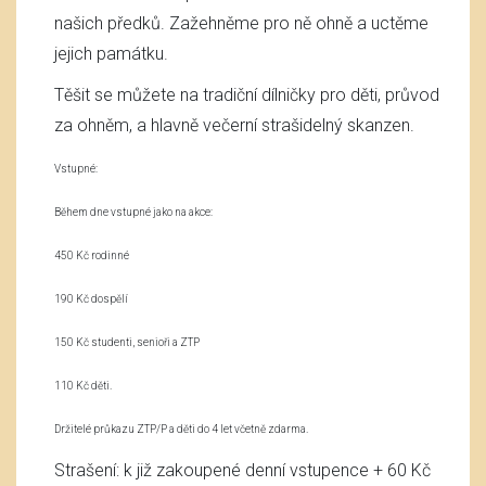
našich předků. Zažehněme pro ně ohně a uctěme
jejich památku.
Těšit se můžete na tradiční dílničky pro děti, průvod
za ohněm, a hlavně večerní strašidelný skanzen.
Vstupné:
Během dne vstupné jako na akce:
450 Kč rodinné
190 Kč dospělí
150 Kč studenti, senioři a ZTP
110 Kč děti.
Držitelé průkazu ZTP/P a děti do 4 let včetně zdarma.
Strašení: k již zakoupené denní vstupence + 60 Kč