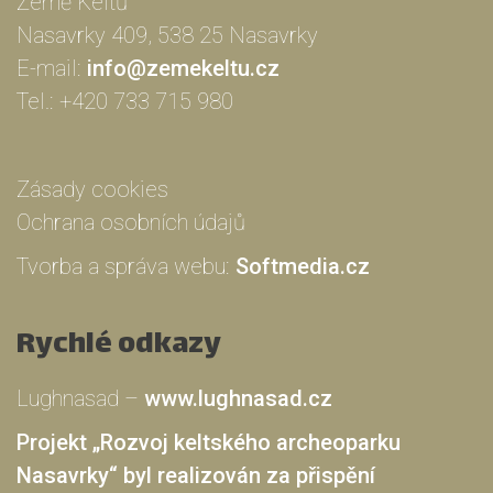
Země Keltů
Nasavrky 409, 538 25 Nasavrky
E-mail:
info@zemekeltu.cz
Tel.:
+420 733 715 980
Zásady cookies
Ochrana osobních údajů
Tvorba a správa webu:
Softmedia.cz
Rychlé odkazy
Lughnasad –
www.lughnasad.cz
Projekt „Rozvoj keltského archeoparku
Nasavrky“ byl realizován za přispění