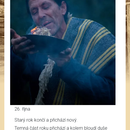
26. října
Starý rok končí a přichází nový.
Temná část roku přichází a kolem bloudí duše