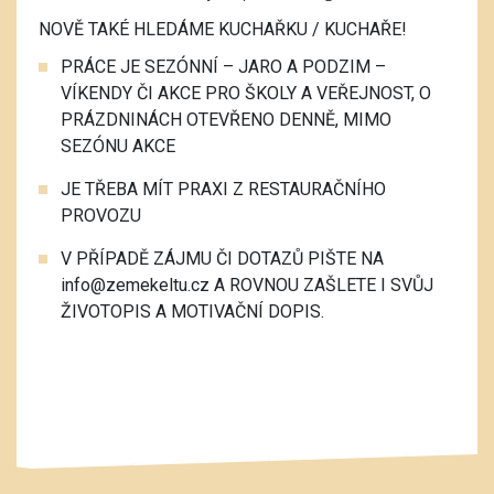
NOVĚ TAKÉ HLEDÁME KUCHAŘKU / KUCHAŘE!
PRÁCE JE SEZÓNNÍ – JARO A PODZIM –
VÍKENDY ČI AKCE PRO ŠKOLY A VEŘEJNOST, O
PRÁZDNINÁCH OTEVŘENO DENNĚ, MIMO
SEZÓNU AKCE
JE TŘEBA MÍT PRAXI Z RESTAURAČNÍHO
PROVOZU
V PŘÍPADĚ ZÁJMU ČI DOTAZŮ PIŠTE NA
info@zemekeltu.cz A ROVNOU ZAŠLETE I SVŮJ
ŽIVOTOPIS A MOTIVAČNÍ DOPIS.