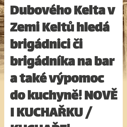
Dubového Kelta v
Zemi Keltů hledá
brigádnici či
brigádníka na bar
a také výpomoc
do kuchyně! NOVĚ
I KUCHAŘKU /