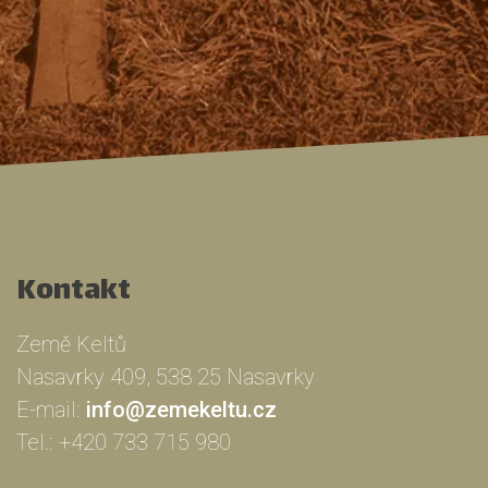
Kontakt
Země Keltů
Nasavrky 409, 538 25 Nasavrky
E-mail:
info@zemekeltu.cz
Tel.:
+420 733 715 980