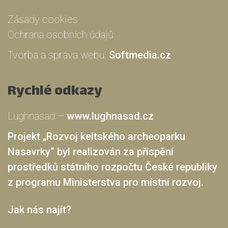
Zásady cookies
Ochrana osobních údajů
Tvorba a správa webu:
Softmedia.cz
Rychlé odkazy
Lughnasad –
www.lughnasad.cz
Projekt „Rozvoj keltského archeoparku
Nasavrky“ byl realizován za přispění
prostředků státního rozpočtu České republiky
z programu Ministerstva pro místní rozvoj.
Jak nás najít?