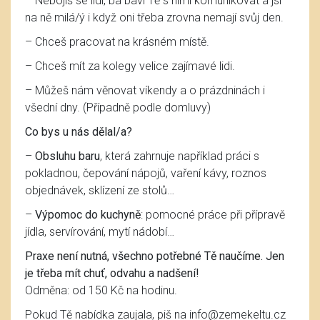
– Nebojíš se lidí, ba baví Tě s nimi komunikovat a jsi
na ně milá/ý i když oni třeba zrovna nemají svůj den.
– Chceš pracovat na krásném místě.
– Chceš mít za kolegy velice zajímavé lidi.
– Můžeš nám věnovat víkendy a o prázdninách i
všední dny. (Případně podle domluvy)
Co bys u nás dělal/a?
–
Obsluhu baru
, která zahrnuje například práci s
pokladnou, čepování nápojů, vaření kávy, roznos
objednávek, sklízení ze stolů…
–
Výpomoc do kuchyně
: pomocné práce při přípravě
jídla, servírování, mytí nádobí…
Praxe není nutná, všechno potřebné Tě naučíme. Jen
je třeba mít chuť, odvahu a nadšení!
Odměna: od 150 Kč na hodinu.
Pokud Tě nabídka zaujala, piš na info@zemekeltu.cz