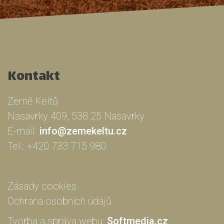
Kontakt
Země Keltů
Nasavrky 409, 538 25 Nasavrky
E-mail:
info@zemekeltu.cz
Tel.:
+420 733 715 980
Zásady cookies
Ochrana osobních údajů
Tvorba a správa webu:
Softmedia.cz