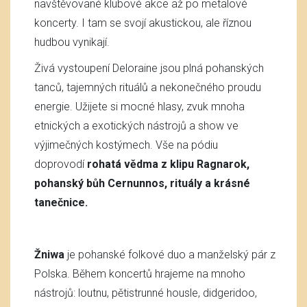
navštěvované klubové akce až po metalové
koncerty. I tam se svojí akustickou, ale říznou
hudbou vynikají.
Živá vystoupení Deloraine jsou plná pohanských
tanců, tajemných rituálů a nekonečného proudu
energie. Užijete si mocné hlasy, zvuk mnoha
etnických a exotických nástrojů a show ve
výjimečných kostýmech. Vše na pódiu
doprovodí
rohatá vědma z klipu Ragnarok,
pohanský bůh Cernunnos, rituály a krásné
tanečnice.
Žniwa
je pohanské folkové duo a manželský pár z
Polska. Během koncertů hrajeme na mnoho
nástrojů: loutnu, pětistrunné housle, didgeridoo,