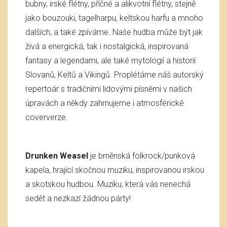
bubny, irské flétny, příčné a alikvotní flétny, stejně
jako bouzouki, tagelharpu, keltskou harfu a mnoho
dalších, a také zpíváme. Naše hudba může být jak
živá a energická, tak i nostalgická, inspirovaná
fantasy a legendami, ale také mytologií a historií
Slovanů, Keltů a Vikingů. Proplétáme náš autorský
repertoár s tradičními lidovými písněmi v našich
úpravách a někdy zahrnujeme i atmosférické
coververze.
Drunken Weasel
je brněnská folkrock/punková
kapela, hrající skočnou muziku, inspirovanou irskou
a skotskou hudbou. Muziku, která vás nenechá
sedět a nezkazí žádnou párty!