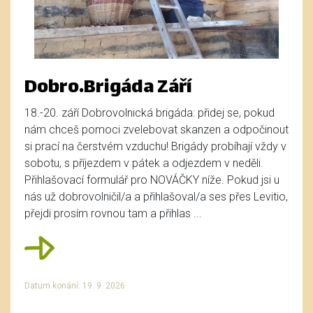
Dobro.Brigáda Září
18.-20. září Dobrovolnická brigáda: přidej se, pokud
nám chceš pomoci zvelebovat skanzen a odpočinout
si prací na čerstvém vzduchu! Brigády probíhají vždy v
sobotu, s příjezdem v pátek a odjezdem v neděli.
Přihlašovací formulář pro NOVÁČKY níže. Pokud jsi u
nás už dobrovolničil/a a přihlašoval/a ses přes Levitio,
přejdi prosím rovnou tam a přihlas ...
Datum konání: 19. 9. 2026