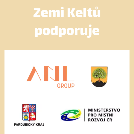
Zemi Keltů
podporuje