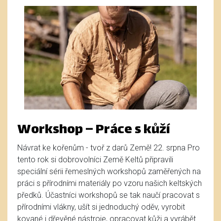
Workshop – Práce s kůží
Návrat ke kořenům - tvoř z darů Země! 22. srpna Pro
tento rok si dobrovolníci Země Keltů připravili
speciální sérii řemeslných workshopů zaměřených na
práci s přírodními materiály po vzoru našich keltských
předků. Účastníci workshopů se tak naučí pracovat s
přírodními vlákny, ušít si jednoduchý oděv, vyrobit
kované i dřevěné nástroje, opracovat kůži a vyrábět ...