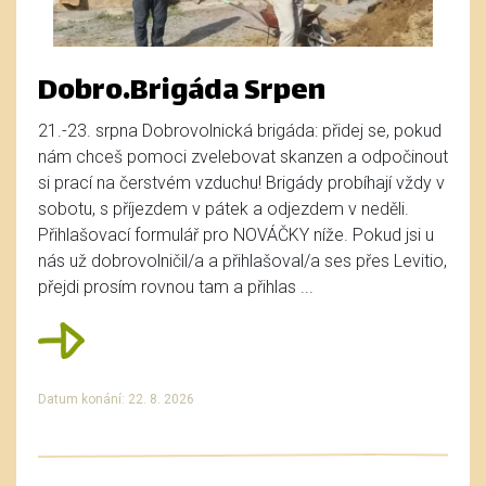
Dobro.Brigáda Srpen
21.-23. srpna Dobrovolnická brigáda: přidej se, pokud
nám chceš pomoci zvelebovat skanzen a odpočinout
si prací na čerstvém vzduchu! Brigády probíhají vždy v
sobotu, s příjezdem v pátek a odjezdem v neděli.
Přihlašovací formulář pro NOVÁČKY níže. Pokud jsi u
nás už dobrovolničil/a a přihlašoval/a ses přes Levitio,
přejdi prosím rovnou tam a přihlas ...
Datum konání: 22. 8. 2026