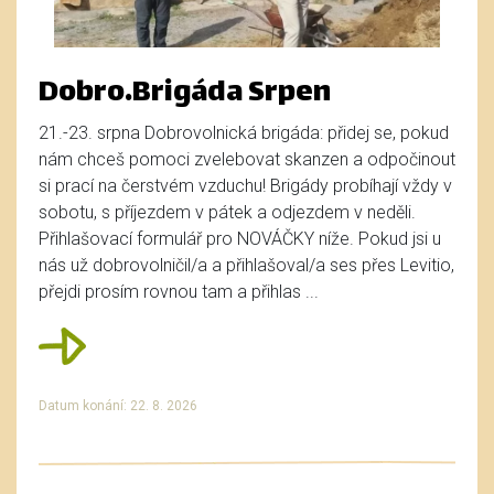
Dobro.Brigáda Srpen
21.-23. srpna Dobrovolnická brigáda: přidej se, pokud
nám chceš pomoci zvelebovat skanzen a odpočinout
si prací na čerstvém vzduchu! Brigády probíhají vždy v
sobotu, s příjezdem v pátek a odjezdem v neděli.
Přihlašovací formulář pro NOVÁČKY níže. Pokud jsi u
nás už dobrovolničil/a a přihlašoval/a ses přes Levitio,
přejdi prosím rovnou tam a přihlas ...
Datum konání: 22. 8. 2026