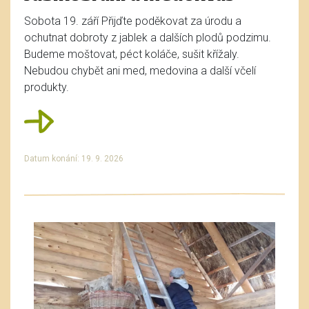
Sobota 19. září Přijďte poděkovat za úrodu a
ochutnat dobroty z jablek a dalších plodů podzimu.
Budeme moštovat, péct koláče, sušit křížaly.
Nebudou chybět ani med, medovina a další včelí
produkty.
Datum konání: 19. 9. 2026