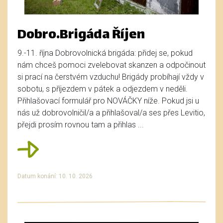
Dobro.Brigáda Říjen
9.-11. října Dobrovolnická brigáda: přidej se, pokud
nám chceš pomoci zvelebovat skanzen a odpočinout
si prací na čerstvém vzduchu! Brigády probíhají vždy v
sobotu, s příjezdem v pátek a odjezdem v neděli.
Přihlašovací formulář pro NOVÁČKY níže. Pokud jsi u
nás už dobrovolničil/a a přihlašoval/a ses přes Levitio,
přejdi prosím rovnou tam a přihlas ...
Datum konání: 10. 10. 2026