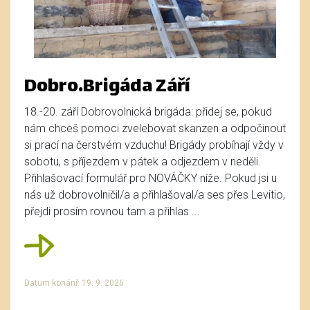
Dobro.Brigáda Září
18.-20. září Dobrovolnická brigáda: přidej se, pokud
nám chceš pomoci zvelebovat skanzen a odpočinout
si prací na čerstvém vzduchu! Brigády probíhají vždy v
sobotu, s příjezdem v pátek a odjezdem v neděli.
Přihlašovací formulář pro NOVÁČKY níže. Pokud jsi u
nás už dobrovolničil/a a přihlašoval/a ses přes Levitio,
přejdi prosím rovnou tam a přihlas ...
Datum konání: 19. 9. 2026