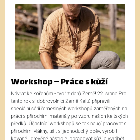
Workshop – Práce s kůží
Návrat ke kořenům - tvoř z darů Země! 22. srpna Pro
tento rok si dobrovolníci Země Keltů připravili
speciální sérii řemeslných workshopů zaměřených na
práci s přírodními materiály po vzoru našich keltských
předků. Účastníci workshopů se tak naučí pracovat s
přírodními vlákny, ušít si jednoduchý oděv, vyrobit
kované i dřevěné nástroje, opracovat kůži a vyrábět ...