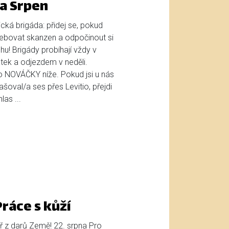
a Srpen
cká brigáda: přidej se, pokud
bovat skanzen a odpočinout si
u! Brigády probíhají vždy v
tek a odjezdem v neděli.
ro NOVÁČKY níže. Pokud jsi u nás
lašoval/a ses přes Levitio, přejdi
as ...
ráce s kůží
ř z darů Země! 22. srpna Pro