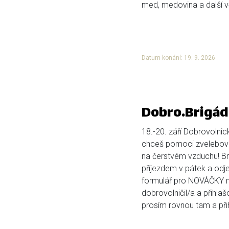
med, medovina a další vč
Datum konání: 19. 9. 2026
Dobro.Brigád
18.-20. září Dobrovolnic
chceš pomoci zvelebova
na čerstvém vzduchu! Bri
příjezdem v pátek a odje
formulář pro NOVÁČKY ní
dobrovolničil/a a přihlaš
prosím rovnou tam a přihl