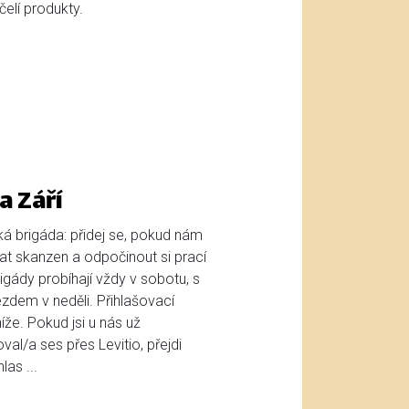
elí produkty.
a Září
ká brigáda: přidej se, pokud nám
t skanzen a odpočinout si prací
gády probíhají vždy v sobotu, s
zdem v neděli. Přihlašovací
že. Pokud jsi u nás už
oval/a ses přes Levitio, přejdi
as ...