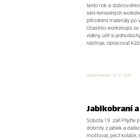
tento rok si dobrovolníci
sérii řemeslných works
přírodními materiály po 
Účastníci workshopů se 
vlákny, ušít si jednoduc
nástroje, opracovat kůži 
Datum konání: 22. 8. 2026
Jablkobraní 
Sobota 19. září Přijďte
dobroty z jablek a dalš
moštovat, péct koláče, s