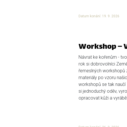
Datum konání: 19. 9. 2026
Workshop – V
Návrat ke kořenům - tvoř
rok si dobrovolníci Země K
řemeslných workshopů z
materiály po vzoru našic
workshopů se tak naučí p
si jednoduchý oděv, vyro
opracovat kůži a vyrábět 