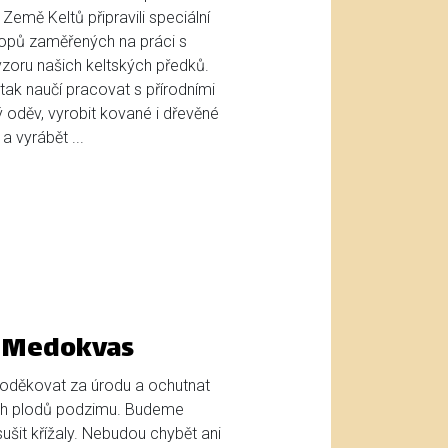
 Země Keltů připravili speciální
hopů zaměřených na práci s
vzoru našich keltských předků.
tak naučí pracovat s přírodními
hý oděv, vyrobit kované i dřevěné
a vyrábět ...
a Medokvas
 poděkovat za úrodu a ochutnat
ích plodů podzimu. Budeme
ušit křížaly. Nebudou chybět ani