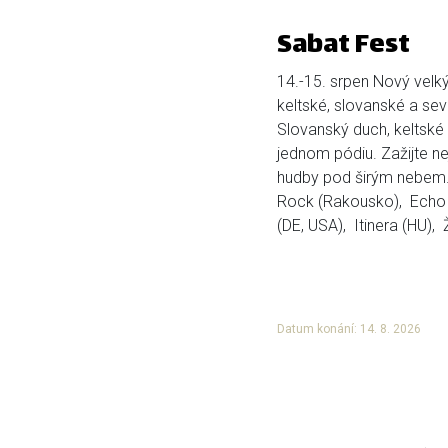
Sabat Fest
14.-15. srpen Nový velký 
keltské, slovanské a se
Slovanský duch, keltské
jednom pódiu. Zažijte ne
hudby pod širým nebem. 
Rock (Rakousko), Echo 
(DE, USA), Itinera (HU), 
Datum konání: 14. 8. 2026