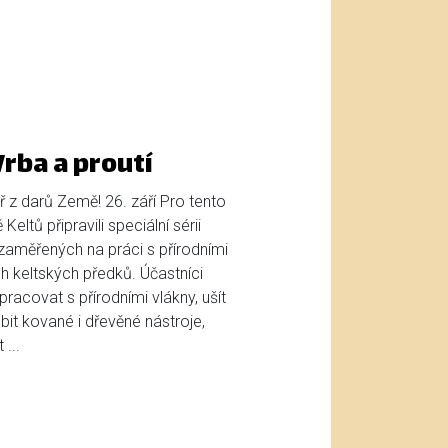
rba a proutí
 z darů Země! 26. září Pro tento
eltů připravili speciální sérii
aměřených na práci s přírodními
h keltských předků. Účastníci
racovat s přírodními vlákny, ušít
bit kované i dřevěné nástroje,
...