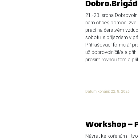
Dobro.Brigád
21.-23. srpna Dobrovolni
nám chceš pomoci zvele
prací na čerstvém vzduch
sobotu, s příjezdem v pá
Přihlašovací formulář p
už dobrovolničil/a a přih
prosím rovnou tam a přihl
Datum konání: 22. 8. 2026
Workshop – P
Návrat ke kořenům - tvo