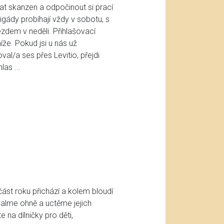
t skanzen a odpočinout si prací
gády probíhají vždy v sobotu, s
zdem v neděli. Přihlašovací
že. Pokud jsi u nás už
oval/a ses přes Levitio, přejdi
as ...
ást roku přichází a kolem bloudí
alme ohně a uctěme jejich
 na dílničky pro děti,