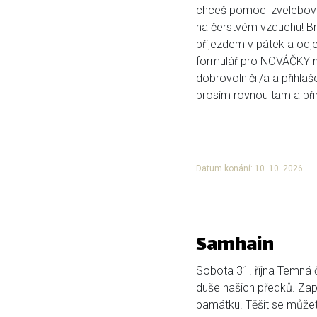
chceš pomoci zvelebova
na čerstvém vzduchu! Bri
příjezdem v pátek a odje
formulář pro NOVÁČKY ní
dobrovolničil/a a přihlaš
prosím rovnou tam a přihl
Datum konání: 10. 10. 2026
Samhain
Sobota 31. října Temná č
duše našich předků. Zap
památku. Těšit se můžete