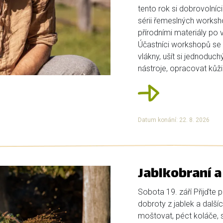
tento rok si dobrovolníci
sérii řemeslných works
přírodními materiály po 
Účastníci workshopů se 
vlákny, ušít si jednoduc
nástroje, opracovat kůži 
Datum konání: 22. 8. 2026
Jablkobraní 
Sobota 19. září Přijďte
dobroty z jablek a dalš
moštovat, péct koláče, s