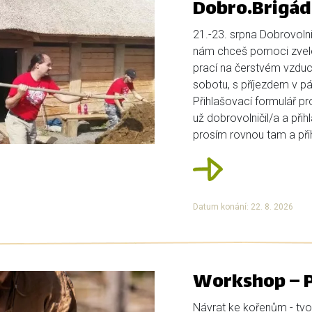
Dobro.Brigád
21.-23. srpna Dobrovolni
nám chceš pomoci zvele
prací na čerstvém vzduch
sobotu, s příjezdem v pá
Přihlašovací formulář p
už dobrovolničil/a a přih
prosím rovnou tam a přihl
Datum konání: 22. 8. 2026
Workshop – P
Návrat ke kořenům - tvo