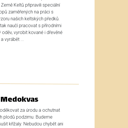
 Země Keltů připravili speciální
hopů zaměřených na práci s
vzoru našich keltských předků.
tak naučí pracovat s přírodními
hý oděv, vyrobit kované i dřevěné
a vyrábět ...
a Medokvas
 poděkovat za úrodu a ochutnat
ích plodů podzimu. Budeme
ušit křížaly. Nebudou chybět ani