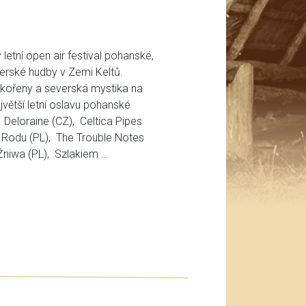
letní open air festival pohanské,
verské hudby v Zemi Keltů.
 kořeny a severská mystika na
jvětší letní oslavu pohanské
Deloraine (CZ), Celtica Pipes
Rodu (PL), The Trouble Notes
Žniwa (PL), Szlakiem ...