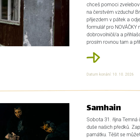
chceš pomoci zvelebova
na čerstvém vzduchu! Bri
příjezdem v pátek a odje
formulář pro NOVÁČKY ní
dobrovolničil/a a přihlaš
prosím rovnou tam a přihl
Datum konání: 10. 10. 2026
Samhain
Sobota 31. října Temná č
duše našich předků. Zap
památku. Těšit se můžete