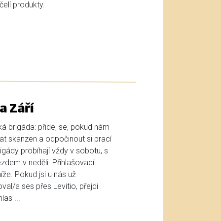
elí produkty.
a Září
ká brigáda: přidej se, pokud nám
t skanzen a odpočinout si prací
gády probíhají vždy v sobotu, s
zdem v neděli. Přihlašovací
že. Pokud jsi u nás už
oval/a ses přes Levitio, přejdi
as ...