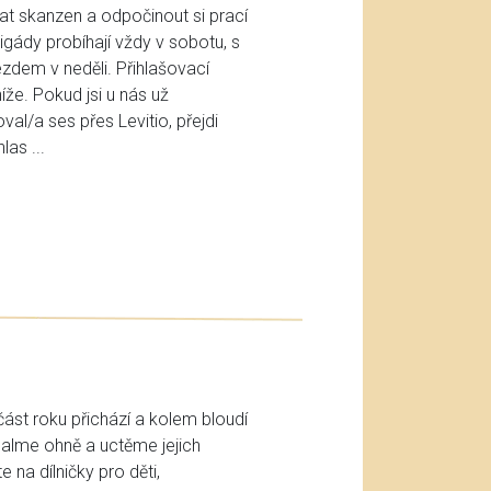
t skanzen a odpočinout si prací
gády probíhají vždy v sobotu, s
zdem v neděli. Přihlašovací
že. Pokud jsi u nás už
oval/a ses přes Levitio, přejdi
as ...
ást roku přichází a kolem bloudí
alme ohně a uctěme jejich
 na dílničky pro děti,