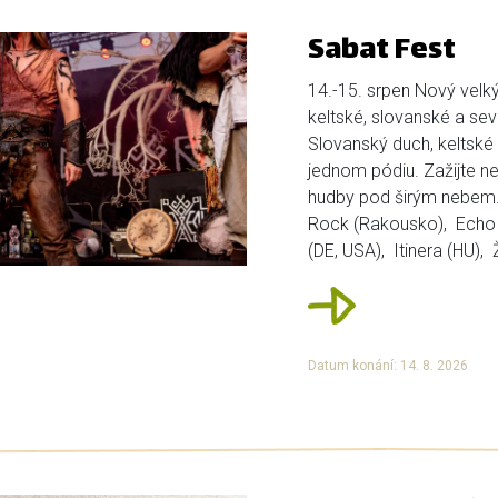
Sabat Fest
14.-15. srpen Nový velký 
keltské, slovanské a se
Slovanský duch, keltské
jednom pódiu. Zažijte ne
hudby pod širým nebem. 
Rock (Rakousko), Echo 
(DE, USA), Itinera (HU), 
Datum konání: 14. 8. 2026