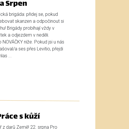
a Srpen
cká brigáda: přidej se, pokud
bovat skanzen a odpočinout si
u! Brigády probíhají vždy v
tek a odjezdem v neděli.
ro NOVÁČKY níže. Pokud jsi u nás
lašoval/a ses přes Levitio, přejdi
as ...
ráce s kůží
ř z darů Země! 22. srpna Pro