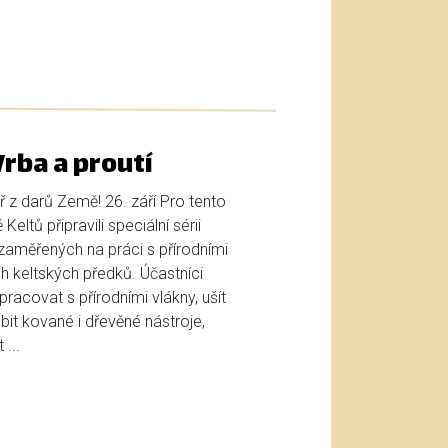
rba a proutí
 z darů Země! 26. září Pro tento
eltů připravili speciální sérii
aměřených na práci s přírodními
h keltských předků. Účastníci
racovat s přírodními vlákny, ušít
bit kované i dřevěné nástroje,
...