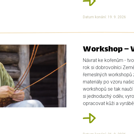
Datum konání: 19. 9. 2026
Workshop – V
Návrat ke kořenům - tvoř
rok si dobrovolníci Země K
řemeslných workshopů z
materiály po vzoru našic
workshopů se tak naučí p
si jednoduchý oděv, vyro
opracovat kůži a vyrábět 