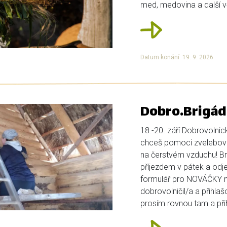
med, medovina a další vč
Datum konání: 19. 9. 2026
Dobro.Brigád
18.-20. září Dobrovolnic
chceš pomoci zvelebova
na čerstvém vzduchu! Bri
příjezdem v pátek a odje
formulář pro NOVÁČKY ní
dobrovolničil/a a přihlaš
prosím rovnou tam a přihl