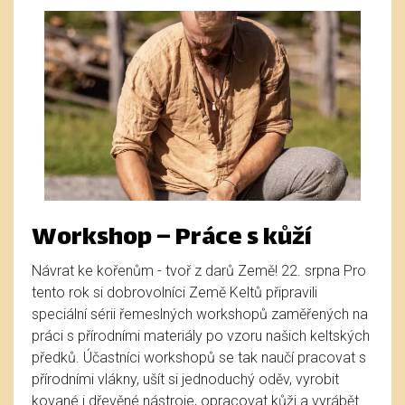
Workshop – Práce s kůží
Návrat ke kořenům - tvoř z darů Země! 22. srpna Pro
tento rok si dobrovolníci Země Keltů připravili
speciální sérii řemeslných workshopů zaměřených na
práci s přírodními materiály po vzoru našich keltských
předků. Účastníci workshopů se tak naučí pracovat s
přírodními vlákny, ušít si jednoduchý oděv, vyrobit
kované i dřevěné nástroje, opracovat kůži a vyrábět ...