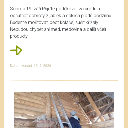
Sobota 19. září Přijďte poděkovat za úrodu a
ochutnat dobroty z jablek a dalších plodů podzimu.
Budeme moštovat, péct koláče, sušit křížaly.
Nebudou chybět ani med, medovina a další včelí
produkty.
Datum konání: 19. 9. 2026