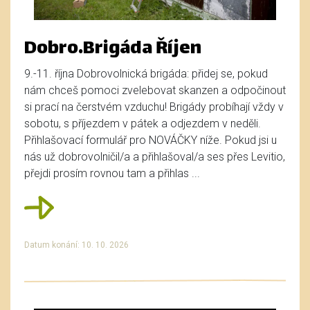
Dobro.Brigáda Říjen
9.-11. října Dobrovolnická brigáda: přidej se, pokud
nám chceš pomoci zvelebovat skanzen a odpočinout
si prací na čerstvém vzduchu! Brigády probíhají vždy v
sobotu, s příjezdem v pátek a odjezdem v neděli.
Přihlašovací formulář pro NOVÁČKY níže. Pokud jsi u
nás už dobrovolničil/a a přihlašoval/a ses přes Levitio,
přejdi prosím rovnou tam a přihlas ...
Datum konání: 10. 10. 2026