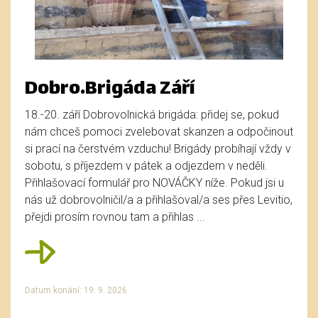
Dobro.Brigáda Září
18.-20. září Dobrovolnická brigáda: přidej se, pokud
nám chceš pomoci zvelebovat skanzen a odpočinout
si prací na čerstvém vzduchu! Brigády probíhají vždy v
sobotu, s příjezdem v pátek a odjezdem v neděli.
Přihlašovací formulář pro NOVÁČKY níže. Pokud jsi u
nás už dobrovolničil/a a přihlašoval/a ses přes Levitio,
přejdi prosím rovnou tam a přihlas ...
Datum konání: 19. 9. 2026