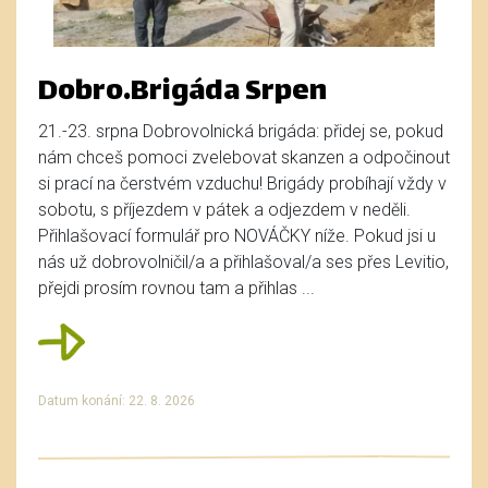
Dobro.Brigáda Srpen
21.-23. srpna Dobrovolnická brigáda: přidej se, pokud
nám chceš pomoci zvelebovat skanzen a odpočinout
si prací na čerstvém vzduchu! Brigády probíhají vždy v
sobotu, s příjezdem v pátek a odjezdem v neděli.
Přihlašovací formulář pro NOVÁČKY níže. Pokud jsi u
nás už dobrovolničil/a a přihlašoval/a ses přes Levitio,
přejdi prosím rovnou tam a přihlas ...
Datum konání: 22. 8. 2026