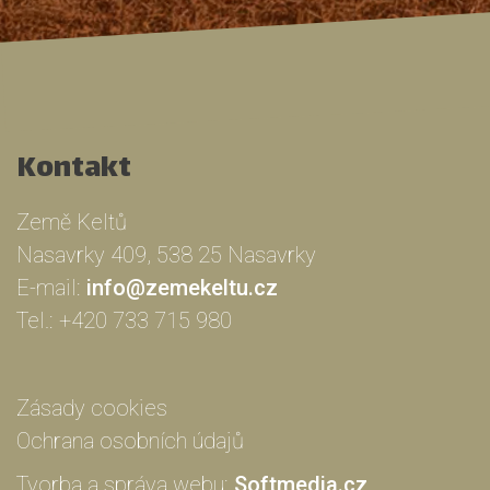
Kontakt
Země Keltů
Nasavrky 409, 538 25 Nasavrky
E-mail:
info@zemekeltu.cz
Tel.:
+420 733 715 980
Zásady cookies
Ochrana osobních údajů
Tvorba a správa webu:
Softmedia.cz