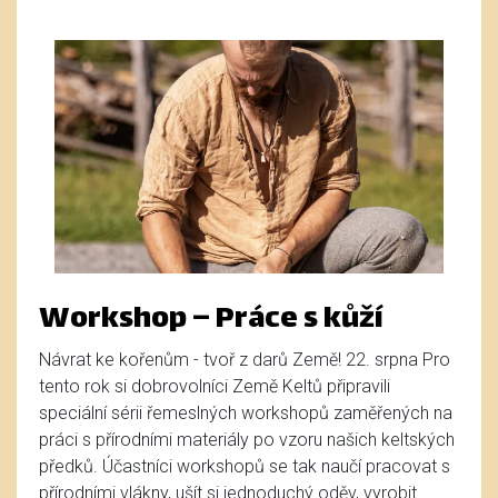
Workshop – Práce s kůží
Návrat ke kořenům - tvoř z darů Země! 22. srpna Pro
tento rok si dobrovolníci Země Keltů připravili
speciální sérii řemeslných workshopů zaměřených na
práci s přírodními materiály po vzoru našich keltských
předků. Účastníci workshopů se tak naučí pracovat s
přírodními vlákny, ušít si jednoduchý oděv, vyrobit