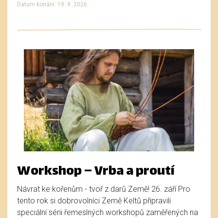
Datum konání: 19. 9. 2026
Workshop – Vrba a proutí
Návrat ke kořenům - tvoř z darů Země! 26. září Pro
tento rok si dobrovolníci Země Keltů připravili
speciální sérii řemeslných workshopů zaměřených na