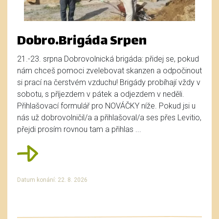
Dobro.Brigáda Srpen
21.-23. srpna Dobrovolnická brigáda: přidej se, pokud
nám chceš pomoci zvelebovat skanzen a odpočinout
si prací na čerstvém vzduchu! Brigády probíhají vždy v
sobotu, s příjezdem v pátek a odjezdem v neděli.
Přihlašovací formulář pro NOVÁČKY níže. Pokud jsi u
nás už dobrovolničil/a a přihlašoval/a ses přes Levitio,
přejdi prosím rovnou tam a přihlas ...
Datum konání: 22. 8. 2026