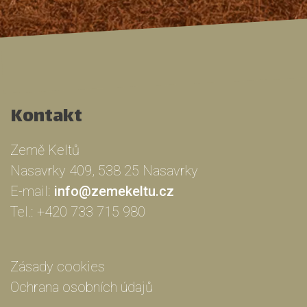
Kontakt
Země Keltů
Nasavrky 409, 538 25 Nasavrky
E-mail:
info@zemekeltu.cz
Tel.:
+420 733 715 980
Zásady cookies
Ochrana osobních údajů