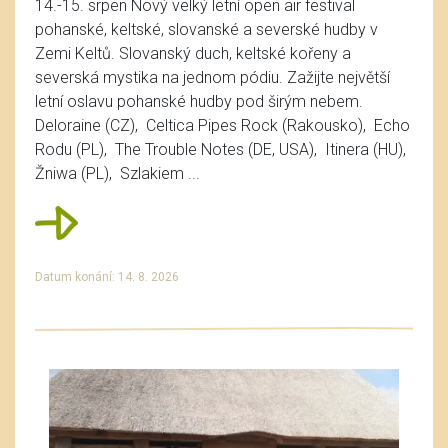
14.-15. srpen Nový velký letní open air festival
pohanské, keltské, slovanské a severské hudby v
Zemi Keltů. Slovanský duch, keltské kořeny a
severská mystika na jednom pódiu. Zažijte největší
letní oslavu pohanské hudby pod širým nebem.
Deloraine (CZ), Celtica Pipes Rock (Rakousko), Echo
Rodu (PL), The Trouble Notes (DE, USA), Itinera (HU),
Žniwa (PL), Szlakiem ...
Datum konání: 14. 8. 2026