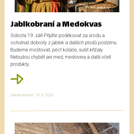
Jablkobraní a Medokvas
Sobota 19. září Přijďte poděkovat za úrodu a
ochutnat dobroty z jablek a dalších plodů podzimu.
Budeme moštovat, péct koláče, sušit křížaly.
Nebudou chybět ani med, medovina a další včelí
produkty.
Datum konání: 19. 9. 2026