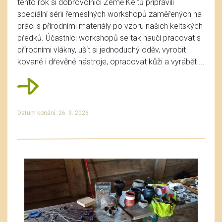
tento rok si dobrovolníci Země Keltů připravili
speciální sérii řemeslných workshopů zaměřených na
práci s přírodními materiály po vzoru našich keltských
předků. Účastníci workshopů se tak naučí pracovat s
přírodními vlákny, ušít si jednoduchý oděv, vyrobit
kované i dřevěné nástroje, opracovat kůži a vyrábět ...
Datum konání: 26. 9. 2026