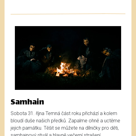
Samhain
Sobota 31. října Temná část roku přichází a kolem
bloudí duše našich předků. Zapalme ohně a uctěme
jejich památku. Těšit se můžete na dílničky pro děti,
samhainový rituál a hlavně večerní strašení.