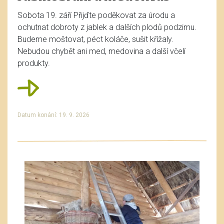
Sobota 19. září Přijďte poděkovat za úrodu a
ochutnat dobroty z jablek a dalších plodů podzimu.
Budeme moštovat, péct koláče, sušit křížaly.
Nebudou chybět ani med, medovina a další včelí
produkty.
Datum konání: 19. 9. 2026