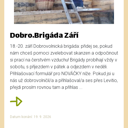
Dobro.Brigáda Září
18.-20. září Dobrovolnická brigáda: přidej se, pokud
nám chceš pomoci zvelebovat skanzen a odpočinout
si prací na čerstvém vzduchu! Brigády probíhají vždy v
sobotu, s příjezdem v pátek a odjezdem v neděli.
Přihlašovací formulář pro NOVÁČKY níže. Pokud jsi u
nás už dobrovolničil/a a přihlašoval/a ses přes Levitio,
přejdi prosím rovnou tam a přihlas ...
Datum konání: 19. 9. 2026