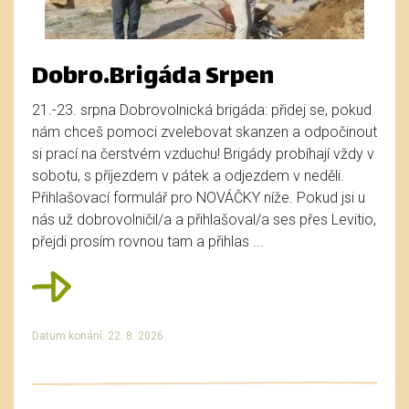
Dobro.Brigáda Srpen
21.-23. srpna Dobrovolnická brigáda: přidej se, pokud
nám chceš pomoci zvelebovat skanzen a odpočinout
si prací na čerstvém vzduchu! Brigády probíhají vždy v
sobotu, s příjezdem v pátek a odjezdem v neděli.
Přihlašovací formulář pro NOVÁČKY níže. Pokud jsi u
nás už dobrovolničil/a a přihlašoval/a ses přes Levitio,
přejdi prosím rovnou tam a přihlas ...
Datum konání: 22. 8. 2026