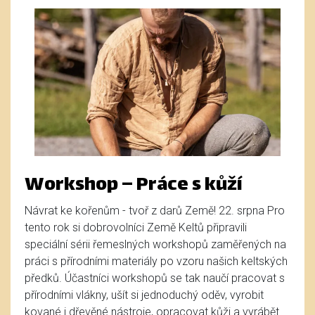
Workshop – Práce s kůží
Návrat ke kořenům - tvoř z darů Země! 22. srpna Pro
tento rok si dobrovolníci Země Keltů připravili
speciální sérii řemeslných workshopů zaměřených na
práci s přírodními materiály po vzoru našich keltských
předků. Účastníci workshopů se tak naučí pracovat s
přírodními vlákny, ušít si jednoduchý oděv, vyrobit
kované i dřevěné nástroje, opracovat kůži a vyrábět ...