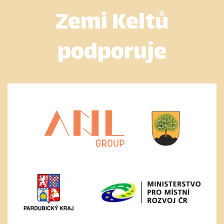
Zemi Keltů
podporuje