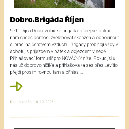
Dobro.Brigáda Říjen
9.-11. října Dobrovolnická brigáda: přidej se, pokud
nám chceš pomoci zvelebovat skanzen a odpočinout
si prací na čerstvém vzduchu! Brigády probíhají vždy v
sobotu, s příjezdem v pátek a odjezdem v neděli.
Přihlašovací formulář pro NOVÁČKY níže. Pokud jsi u
nás už dobrovolničil/a a přihlašoval/a ses přes Levitio,
přejdi prosím rovnou tam a přihlas ...
Datum konání: 10. 10. 2026