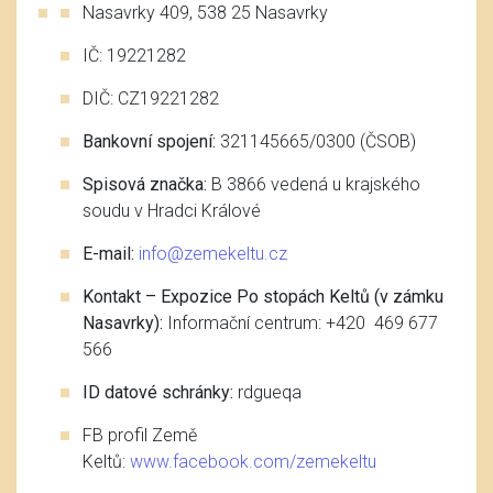
Nasavrky 409, 538 25 Nasavrky
IČ: 19221282
DIČ: CZ19221282
Bankovní spojení:
321145665/0300 (ČSOB)
Spisová značka:
B 3866 vedená u krajského
soudu v Hradci Králové
E-mail:
info@zemekeltu.cz
Kontakt – Expozice Po stopách Keltů (v zámku
Nasavrky):
Informační centrum: +420 469 677
566
ID datové schránky:
rdgueqa
FB profil Země
Keltů:
www.facebook.com/zemekeltu