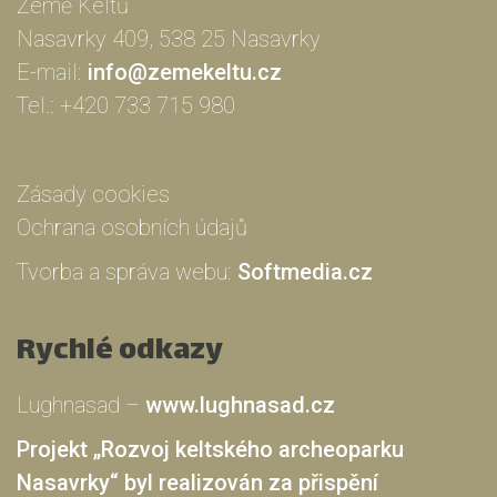
Země Keltů
Nasavrky 409, 538 25 Nasavrky
E-mail:
info@zemekeltu.cz
Tel.:
+420 733 715 980
Zásady cookies
Ochrana osobních údajů
Tvorba a správa webu:
Softmedia.cz
Rychlé odkazy
Lughnasad –
www.lughnasad.cz
Projekt „Rozvoj keltského archeoparku
Nasavrky“ byl realizován za přispění