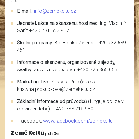
a.s.
E-mail:
info@zemekeltu.cz
Jednatel, akce na skanzenu, hostinec:
Ing. Vladimír
Saifr
:
+420 731 523 917
Školní programy:
Bc. Blanka Zelená: +420 732 639
451
Informace o skanzenu, organizované zájezdy,
svatby
: Zuzana Nedbalová: +420 725 866 065
Marketing, tisk
: Kristýna Prokůpková:
kristyna.prokupkova@zemekeltu.cz
Základní informace od průvodců
(funguje pouze v
otevírací době): +420 733 715 980
Facebook:
www.facebook.com/zemekeltu
Země Keltů, a. s.