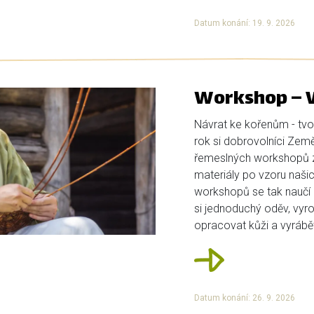
Datum konání: 19. 9. 2026
Workshop – V
Návrat ke kořenům - tvoř
rok si dobrovolníci Země K
řemeslných workshopů z
materiály po vzoru našic
workshopů se tak naučí p
si jednoduchý oděv, vyro
opracovat kůži a vyrábět 
Datum konání: 26. 9. 2026