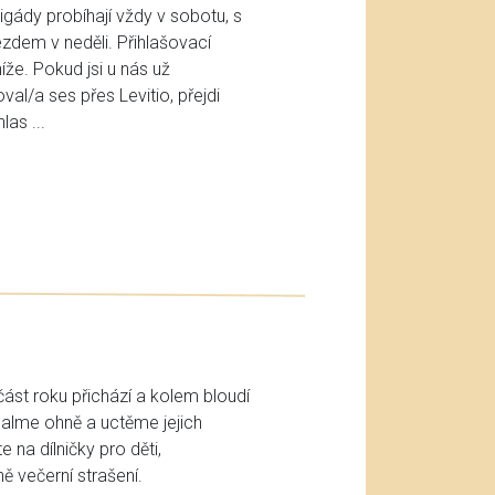
gády probíhají vždy v sobotu, s
zdem v neděli. Přihlašovací
že. Pokud jsi u nás už
oval/a ses přes Levitio, přejdi
as ...
ást roku přichází a kolem bloudí
alme ohně a uctěme jejich
 na dílničky pro děti,
ě večerní strašení.