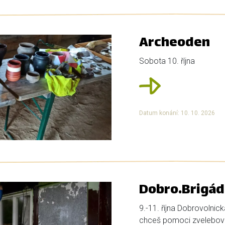
Archeoden
Sobota 10. října
Datum konání: 10. 10. 2026
Dobro.Brigád
9.-11. října Dobrovolnic
chceš pomoci zvelebova