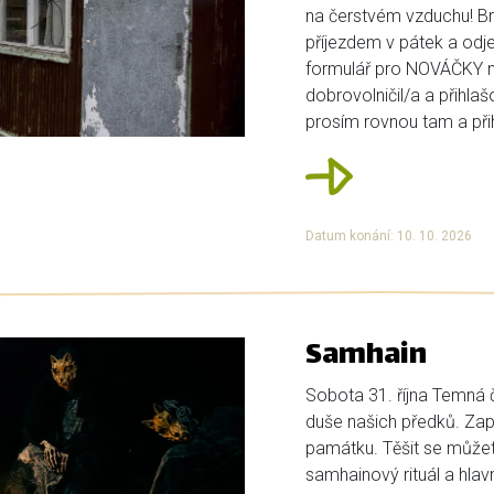
na čerstvém vzduchu! Bri
příjezdem v pátek a odje
formulář pro NOVÁČKY ní
dobrovolničil/a a přihlaš
prosím rovnou tam a přihl
Datum konání: 10. 10. 2026
Samhain
Sobota 31. října Temná č
duše našich předků. Zap
památku. Těšit se můžete
samhainový rituál a hlavn