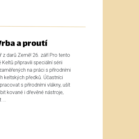
rba a proutí
 z darů Země! 26. září Pro tento
eltů připravili speciální sérii
aměřených na práci s přírodními
h keltských předků. Účastníci
racovat s přírodními vlákny, ušít
bit kované i dřevěné nástroje,
...