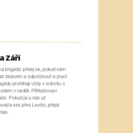
a Září
ká brigáda: přidej se, pokud nám
t skanzen a odpočinout si prací
gády probíhají vždy v sobotu, s
zdem v neděli. Přihlašovací
že. Pokud jsi u nás už
oval/a ses přes Levitio, přejdi
as ...