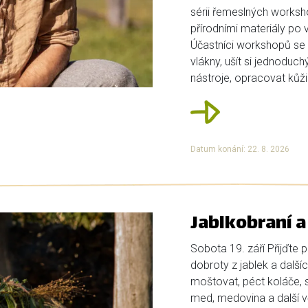
sérii řemeslných works
přírodními materiály po 
Účastníci workshopů se 
vlákny, ušít si jednoduc
nástroje, opracovat kůži 
Datum konání: 22. 8. 2026
Jablkobraní 
Sobota 19. září Přijďte
dobroty z jablek a dalš
moštovat, péct koláče, s
med, medovina a další vč