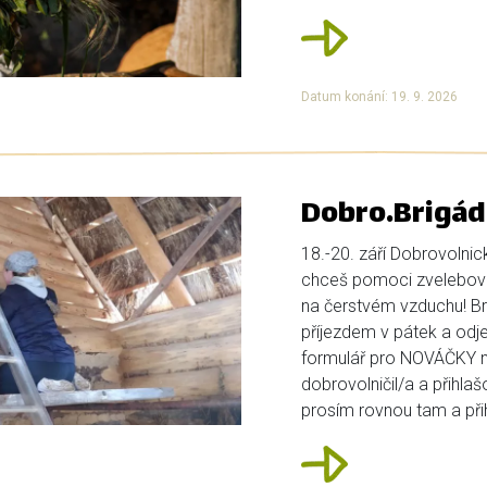
Datum konání: 19. 9. 2026
Dobro.Brigád
18.-20. září Dobrovolnic
chceš pomoci zvelebova
na čerstvém vzduchu! Bri
příjezdem v pátek a odje
formulář pro NOVÁČKY ní
dobrovolničil/a a přihlaš
prosím rovnou tam a přihl