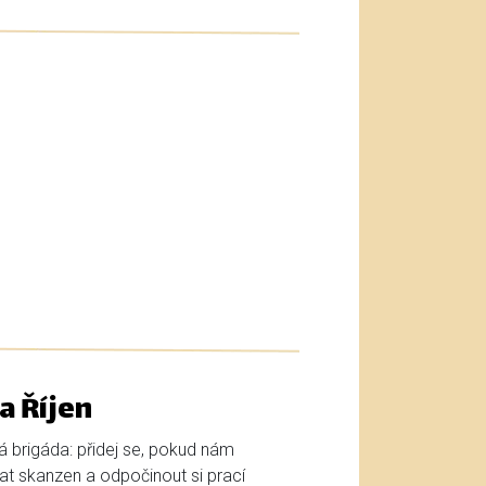
a Říjen
ká brigáda: přidej se, pokud nám
t skanzen a odpočinout si prací