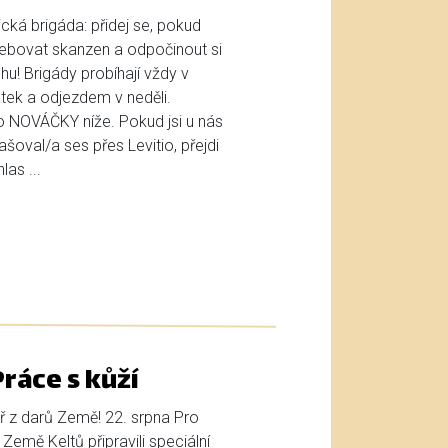
cká brigáda: přidej se, pokud
bovat skanzen a odpočinout si
u! Brigády probíhají vždy v
tek a odjezdem v neděli.
ro NOVÁČKY níže. Pokud jsi u nás
lašoval/a ses přes Levitio, přejdi
as ...
ráce s kůží
ř z darů Země! 22. srpna Pro
 Země Keltů připravili speciální