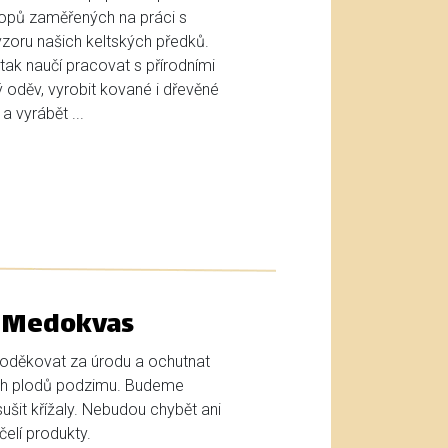
hopů zaměřených na práci s
vzoru našich keltských předků.
tak naučí pracovat s přírodními
hý oděv, vyrobit kované i dřevěné
a vyrábět ...
a Medokvas
 poděkovat za úrodu a ochutnat
ích plodů podzimu. Budeme
ušit křížaly. Nebudou chybět ani
elí produkty.