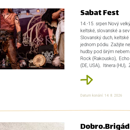
Sabat Fest
14.-15. srpen Nový velký 
keltské, slovanské a se
Slovanský duch, keltské
jednom pódiu. Zažijte ne
hudby pod širým nebem. 
Rock (Rakousko), Echo 
(DE, USA), Itinera (HU), 
Datum konání: 14. 8. 2026
Dobro.Brigád