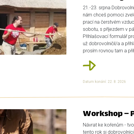
21.-23. srpna Dobrovolni
nám chceš pomoci zvele
prací na čerstvém vzduch
sobotu, s příjezdem v pá
Přihlašovací formulář p
už dobrovolničil/a a přih
prosím rovnou tam a přihl
Datum konání: 22. 8. 2026
Workshop – P
Návrat ke kořenům - tvo
tento rok si dobrovolníci