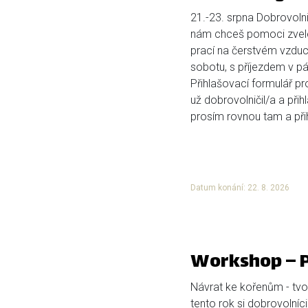
21.-23. srpna Dobrovolni
nám chceš pomoci zvele
prací na čerstvém vzduch
sobotu, s příjezdem v pá
Přihlašovací formulář p
už dobrovolničil/a a přih
prosím rovnou tam a přihl
Datum konání: 22. 8. 2026
Workshop – P
Návrat ke kořenům - tvo
tento rok si dobrovolníci