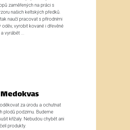
hopů zaměřených na práci s
vzoru našich keltských předků.
tak naučí pracovat s přírodními
hý oděv, vyrobit kované i dřevěné
a vyrábět ...
a Medokvas
 poděkovat za úrodu a ochutnat
ích plodů podzimu. Budeme
ušit křížaly. Nebudou chybět ani
elí produkty.