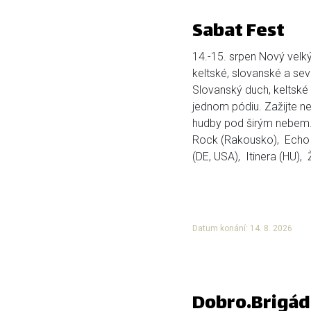
Sabat Fest
14.-15. srpen Nový velký 
keltské, slovanské a se
Slovanský duch, keltské
jednom pódiu. Zažijte ne
hudby pod širým nebem. 
Rock (Rakousko), Echo 
(DE, USA), Itinera (HU), 
Datum konání: 14. 8. 2026
Dobro.Brigád