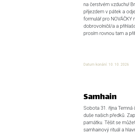
na čerstvém vzduchu! Bri
příjezdem v pátek a odje
formulář pro NOVÁČKY ní
dobrovolničil/a a přihlaš
prosím rovnou tam a přihl
Datum konání: 10. 10. 2026
Samhain
Sobota 31. října Temná č
duše našich předků. Zap
památku. Těšit se můžete
samhainový rituál a hlavn