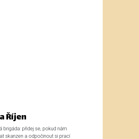
a Říjen
ká brigáda: přidej se, pokud nám
t skanzen a odpočinout si prací