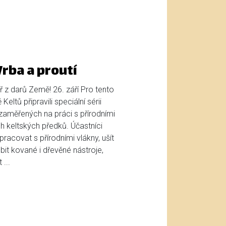
rba a proutí
 z darů Země! 26. září Pro tento
eltů připravili speciální sérii
aměřených na práci s přírodními
h keltských předků. Účastníci
racovat s přírodními vlákny, ušít
bit kované i dřevěné nástroje,
...