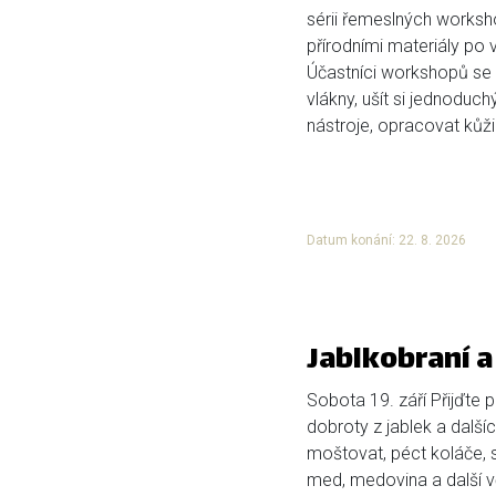
sérii řemeslných works
přírodními materiály po 
Účastníci workshopů se 
vlákny, ušít si jednoduc
nástroje, opracovat kůži 
Datum konání: 22. 8. 2026
Jablkobraní 
Sobota 19. září Přijďte
dobroty z jablek a dalš
moštovat, péct koláče, s
med, medovina a další vč