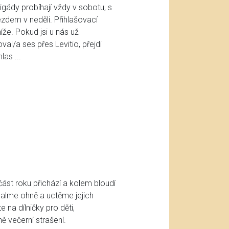
gády probíhají vždy v sobotu, s
zdem v neděli. Přihlašovací
že. Pokud jsi u nás už
oval/a ses přes Levitio, přejdi
as ...
ást roku přichází a kolem bloudí
alme ohně a uctěme jejich
 na dílničky pro děti,
ě večerní strašení.