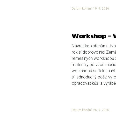
Datum konání: 19. 9. 2026
Workshop – V
Návrat ke kořenům - tvoř
rok si dobrovolníci Země K
řemeslných workshopů z
materiály po vzoru našic
workshopů se tak naučí p
si jednoduchý oděv, vyro
opracovat kůži a vyrábět 
Datum konání: 26. 9. 2026