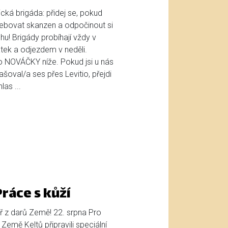
cká brigáda: přidej se, pokud
bovat skanzen a odpočinout si
u! Brigády probíhají vždy v
tek a odjezdem v neděli.
ro NOVÁČKY níže. Pokud jsi u nás
lašoval/a ses přes Levitio, přejdi
as ...
ráce s kůží
ř z darů Země! 22. srpna Pro
 Země Keltů připravili speciální