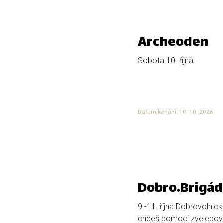
Archeoden
Sobota 10. října
Datum konání: 10. 10. 2026
Dobro.Brigád
9.-11. října Dobrovolnic
chceš pomoci zvelebova