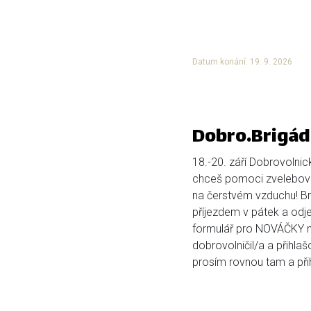
Datum konání: 19. 9. 2026
Dobro.Brigád
18.-20. září Dobrovolnic
chceš pomoci zvelebova
na čerstvém vzduchu! Bri
příjezdem v pátek a odje
formulář pro NOVÁČKY ní
dobrovolničil/a a přihlaš
prosím rovnou tam a přihl