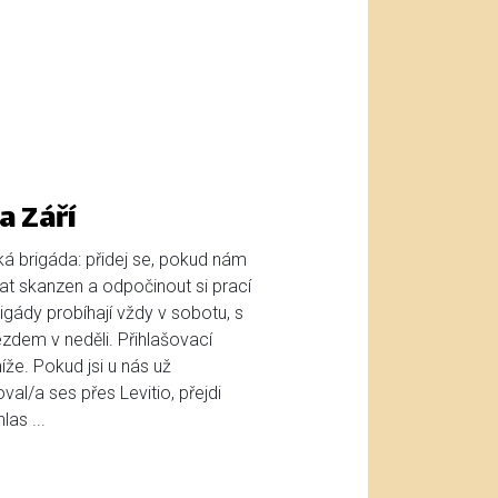
a Září
ká brigáda: přidej se, pokud nám
t skanzen a odpočinout si prací
gády probíhají vždy v sobotu, s
zdem v neděli. Přihlašovací
že. Pokud jsi u nás už
oval/a ses přes Levitio, přejdi
as ...