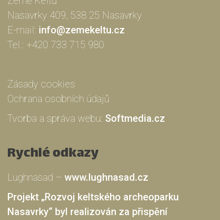
Země Keltů
Nasavrky 409, 538 25 Nasavrky
E-mail:
info@zemekeltu.cz
Tel.:
+420 733 715 980
Zásady cookies
Ochrana osobních údajů
Tvorba a správa webu:
Softmedia.cz
Rychlé odkazy
Lughnasad –
www.lughnasad.cz
Projekt „Rozvoj keltského archeoparku
Nasavrky“ byl realizován za přispění