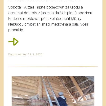
Sobota 19. září Přijďte poděkovat za úrodu a
ochutnat dobroty z jablek a dalších plodů podzimu.
Budeme moštovat, péct koláče, sušit křížaly.
Nebudou chybět ani med, medovina a další včelí
produkty.
Datum konání: 19. 9. 2026