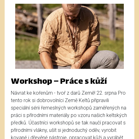
Workshop – Práce s kůží
Návrat ke kořenům - tvoř z darů Země! 22. srpna Pro
tento rok si dobrovolníci Země Keltů připravili
speciální sérii řemeslných workshopů zaměřených na
práci s přírodními materiály po vzoru našich keltských
předků. Účastníci workshopů se tak naučí pracovat s
přírodními vlákny, ušít si jednoduchý oděv, vyrobit
kované i dřevěné nástroje, opracovat kůži a vyrábět ...