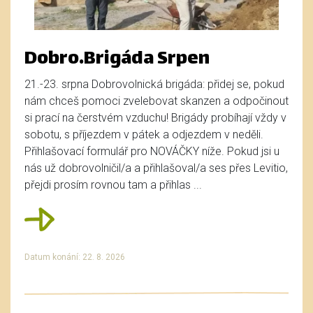
Dobro.Brigáda Srpen
21.-23. srpna Dobrovolnická brigáda: přidej se, pokud
nám chceš pomoci zvelebovat skanzen a odpočinout
si prací na čerstvém vzduchu! Brigády probíhají vždy v
sobotu, s příjezdem v pátek a odjezdem v neděli.
Přihlašovací formulář pro NOVÁČKY níže. Pokud jsi u
nás už dobrovolničil/a a přihlašoval/a ses přes Levitio,
přejdi prosím rovnou tam a přihlas ...
Datum konání: 22. 8. 2026