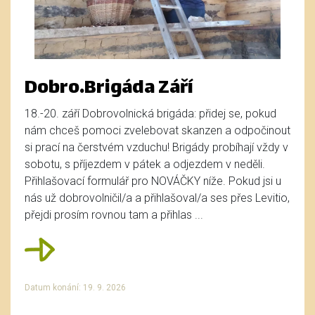
Dobro.Brigáda Září
18.-20. září Dobrovolnická brigáda: přidej se, pokud
nám chceš pomoci zvelebovat skanzen a odpočinout
si prací na čerstvém vzduchu! Brigády probíhají vždy v
sobotu, s příjezdem v pátek a odjezdem v neděli.
Přihlašovací formulář pro NOVÁČKY níže. Pokud jsi u
nás už dobrovolničil/a a přihlašoval/a ses přes Levitio,
přejdi prosím rovnou tam a přihlas ...
Datum konání: 19. 9. 2026