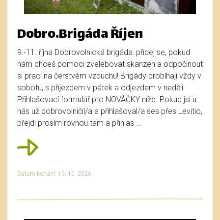
Dobro.Brigáda Říjen
9.-11. října Dobrovolnická brigáda: přidej se, pokud
nám chceš pomoci zvelebovat skanzen a odpočinout
si prací na čerstvém vzduchu! Brigády probíhají vždy v
sobotu, s příjezdem v pátek a odjezdem v neděli.
Přihlašovací formulář pro NOVÁČKY níže. Pokud jsi u
nás už dobrovolničil/a a přihlašoval/a ses přes Levitio,
přejdi prosím rovnou tam a přihlas ...
Datum konání: 10. 10. 2026