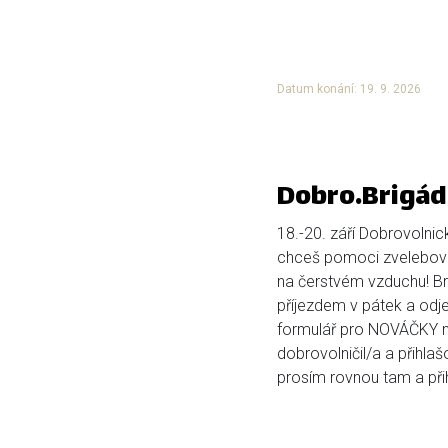
Datum konání: 19. 9. 2026
Dobro.Brigád
18.-20. září Dobrovolnic
chceš pomoci zvelebova
na čerstvém vzduchu! Bri
příjezdem v pátek a odje
formulář pro NOVÁČKY ní
dobrovolničil/a a přihlaš
prosím rovnou tam a přihl