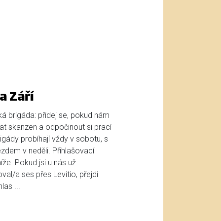
a Září
ká brigáda: přidej se, pokud nám
t skanzen a odpočinout si prací
gády probíhají vždy v sobotu, s
zdem v neděli. Přihlašovací
že. Pokud jsi u nás už
oval/a ses přes Levitio, přejdi
as ...