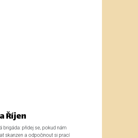
a Říjen
ká brigáda: přidej se, pokud nám
t skanzen a odpočinout si prací