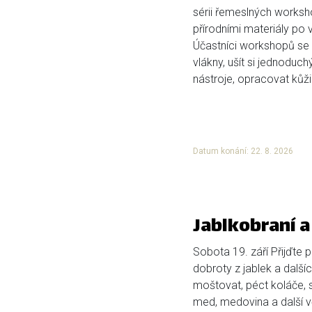
sérii řemeslných works
přírodními materiály po 
Účastníci workshopů se 
vlákny, ušít si jednoduc
nástroje, opracovat kůži 
Datum konání: 22. 8. 2026
Jablkobraní 
Sobota 19. září Přijďte
dobroty z jablek a dalš
moštovat, péct koláče, s
med, medovina a další vč