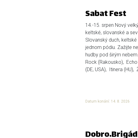
Sabat Fest
14.-15. srpen Nový velký 
keltské, slovanské a se
Slovanský duch, keltské
jednom pódiu. Zažijte ne
hudby pod širým nebem. 
Rock (Rakousko), Echo 
(DE, USA), Itinera (HU), 
Datum konání: 14. 8. 2026
Dobro.Brigád