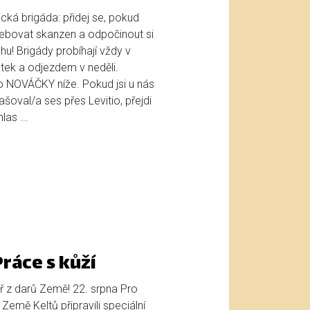
cká brigáda: přidej se, pokud
bovat skanzen a odpočinout si
u! Brigády probíhají vždy v
tek a odjezdem v neděli.
ro NOVÁČKY níže. Pokud jsi u nás
lašoval/a ses přes Levitio, přejdi
as ...
ráce s kůží
ř z darů Země! 22. srpna Pro
 Země Keltů připravili speciální