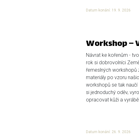
Datum konání: 19. 9. 2026
Workshop – V
Návrat ke kořenům - tvoř
rok si dobrovolníci Země K
řemeslných workshopů z
materiály po vzoru našic
workshopů se tak naučí p
si jednoduchý oděv, vyro
opracovat kůži a vyrábět 
Datum konání: 26. 9. 2026