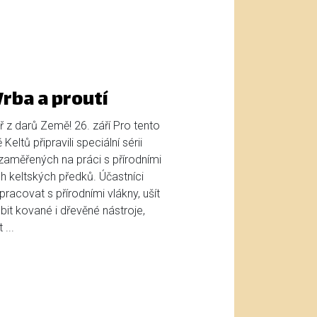
rba a proutí
 z darů Země! 26. září Pro tento
eltů připravili speciální sérii
aměřených na práci s přírodními
h keltských předků. Účastníci
racovat s přírodními vlákny, ušít
bit kované i dřevěné nástroje,
...