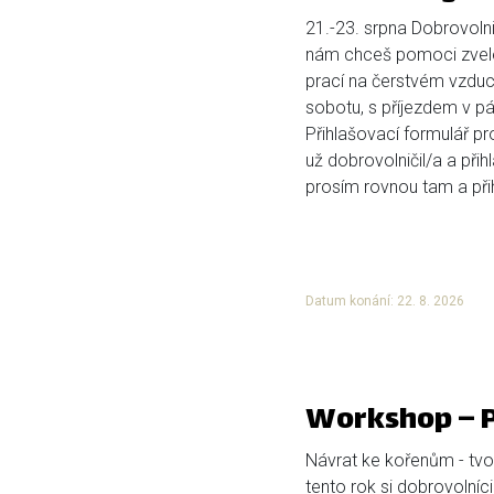
21.-23. srpna Dobrovolni
nám chceš pomoci zvele
prací na čerstvém vzduch
sobotu, s příjezdem v pá
Přihlašovací formulář p
už dobrovolničil/a a přih
prosím rovnou tam a přihl
Datum konání: 22. 8. 2026
Workshop – P
Návrat ke kořenům - tvo
tento rok si dobrovolníci