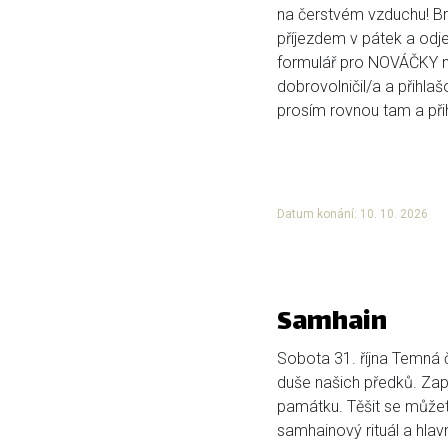
na čerstvém vzduchu! Bri
příjezdem v pátek a odje
formulář pro NOVÁČKY ní
dobrovolničil/a a přihlaš
prosím rovnou tam a přihl
Datum konání: 10. 10. 2026
Samhain
Sobota 31. října Temná č
duše našich předků. Zap
památku. Těšit se můžete
samhainový rituál a hlavn