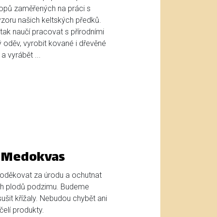
hopů zaměřených na práci s
vzoru našich keltských předků.
tak naučí pracovat s přírodními
hý oděv, vyrobit kované i dřevěné
a vyrábět ...
a Medokvas
 poděkovat za úrodu a ochutnat
ích plodů podzimu. Budeme
ušit křížaly. Nebudou chybět ani
elí produkty.