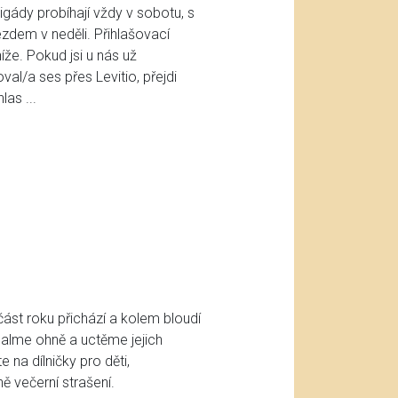
gády probíhají vždy v sobotu, s
zdem v neděli. Přihlašovací
že. Pokud jsi u nás už
oval/a ses přes Levitio, přejdi
as ...
ást roku přichází a kolem bloudí
alme ohně a uctěme jejich
 na dílničky pro děti,
ě večerní strašení.