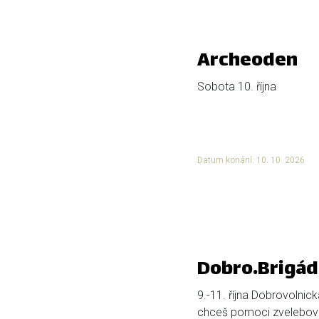
Archeoden
Sobota 10. října
Datum konání: 10. 10. 2026
Dobro.Brigád
9.-11. října Dobrovolnic
chceš pomoci zvelebova