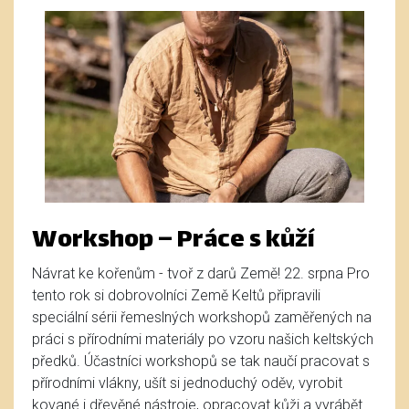
Workshop – Práce s kůží
Návrat ke kořenům - tvoř z darů Země! 22. srpna Pro
tento rok si dobrovolníci Země Keltů připravili
speciální sérii řemeslných workshopů zaměřených na
práci s přírodními materiály po vzoru našich keltských
předků. Účastníci workshopů se tak naučí pracovat s
přírodními vlákny, ušít si jednoduchý oděv, vyrobit
kované i dřevěné nástroje, opracovat kůži a vyrábět ...