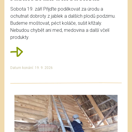
Sobota 19. září Přijďte poděkovat za úrodu a
ochutnat dobroty z jablek a dalších plodů podzimu.
Budeme moštovat, péct koláče, sušit křížaly.
Nebudou chybět ani med, medovina a další včelí
produkty.
Datum konání: 19. 9. 2026