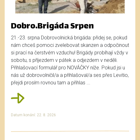
Dobro.Brigáda Srpen
21.-23. srpna Dobrovolnická brigáda: přidej se, pokud
nám chceš pomoci zvelebovat skanzen a odpočinout
si prací na čerstvém vzduchu! Brigády probíhají vždy v
sobotu, s příjezdem v pátek a odjezdem v neděli.
Přihlašovací formulář pro NOVÁČKY níže. Pokud jsi u
nás už dobrovolničil/a a přihlašoval/a ses přes Levitio,
přejdi prosím rovnou tam a přihlas ...
Datum konání: 22. 8. 2026