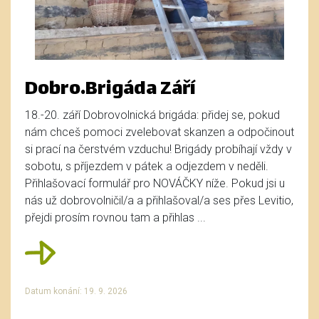
Dobro.Brigáda Září
18.-20. září Dobrovolnická brigáda: přidej se, pokud
nám chceš pomoci zvelebovat skanzen a odpočinout
si prací na čerstvém vzduchu! Brigády probíhají vždy v
sobotu, s příjezdem v pátek a odjezdem v neděli.
Přihlašovací formulář pro NOVÁČKY níže. Pokud jsi u
nás už dobrovolničil/a a přihlašoval/a ses přes Levitio,
přejdi prosím rovnou tam a přihlas ...
Datum konání: 19. 9. 2026