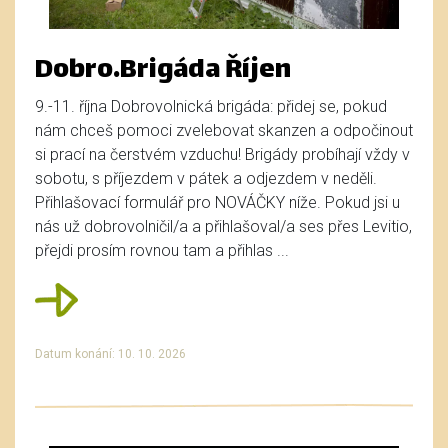
Dobro.Brigáda Říjen
9.-11. října Dobrovolnická brigáda: přidej se, pokud
nám chceš pomoci zvelebovat skanzen a odpočinout
si prací na čerstvém vzduchu! Brigády probíhají vždy v
sobotu, s příjezdem v pátek a odjezdem v neděli.
Přihlašovací formulář pro NOVÁČKY níže. Pokud jsi u
nás už dobrovolničil/a a přihlašoval/a ses přes Levitio,
přejdi prosím rovnou tam a přihlas ...
Datum konání: 10. 10. 2026