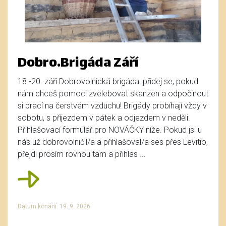
Dobro.Brigáda Září
18.-20. září Dobrovolnická brigáda: přidej se, pokud
nám chceš pomoci zvelebovat skanzen a odpočinout
si prací na čerstvém vzduchu! Brigády probíhají vždy v
sobotu, s příjezdem v pátek a odjezdem v neděli.
Přihlašovací formulář pro NOVÁČKY níže. Pokud jsi u
nás už dobrovolničil/a a přihlašoval/a ses přes Levitio,
přejdi prosím rovnou tam a přihlas ...
Datum konání: 19. 9. 2026