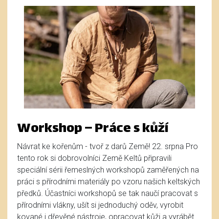
Workshop – Práce s kůží
Návrat ke kořenům - tvoř z darů Země! 22. srpna Pro
tento rok si dobrovolníci Země Keltů připravili
speciální sérii řemeslných workshopů zaměřených na
práci s přírodními materiály po vzoru našich keltských
předků. Účastníci workshopů se tak naučí pracovat s
přírodními vlákny, ušít si jednoduchý oděv, vyrobit
kované i dřevěné nástroje, opracovat kůži a vyrábět ...