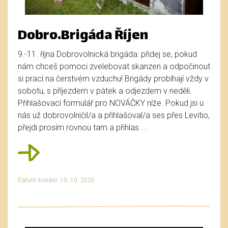
Dobro.Brigáda Říjen
9.-11. října Dobrovolnická brigáda: přidej se, pokud
nám chceš pomoci zvelebovat skanzen a odpočinout
si prací na čerstvém vzduchu! Brigády probíhají vždy v
sobotu, s příjezdem v pátek a odjezdem v neděli.
Přihlašovací formulář pro NOVÁČKY níže. Pokud jsi u
nás už dobrovolničil/a a přihlašoval/a ses přes Levitio,
přejdi prosím rovnou tam a přihlas ...
Datum konání: 10. 10. 2026