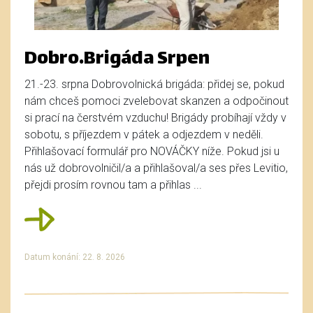
Dobro.Brigáda Srpen
21.-23. srpna Dobrovolnická brigáda: přidej se, pokud
nám chceš pomoci zvelebovat skanzen a odpočinout
si prací na čerstvém vzduchu! Brigády probíhají vždy v
sobotu, s příjezdem v pátek a odjezdem v neděli.
Přihlašovací formulář pro NOVÁČKY níže. Pokud jsi u
nás už dobrovolničil/a a přihlašoval/a ses přes Levitio,
přejdi prosím rovnou tam a přihlas ...
Datum konání: 22. 8. 2026