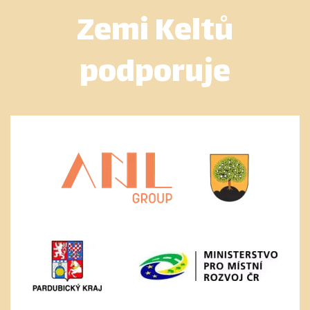
Zemi Keltů
podporuje