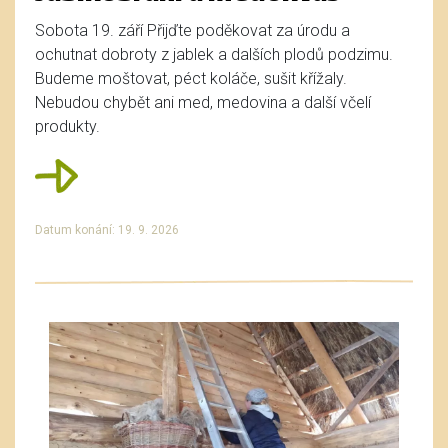
Sobota 19. září Přijďte poděkovat za úrodu a
ochutnat dobroty z jablek a dalších plodů podzimu.
Budeme moštovat, péct koláče, sušit křížaly.
Nebudou chybět ani med, medovina a další včelí
produkty.
Datum konání: 19. 9. 2026